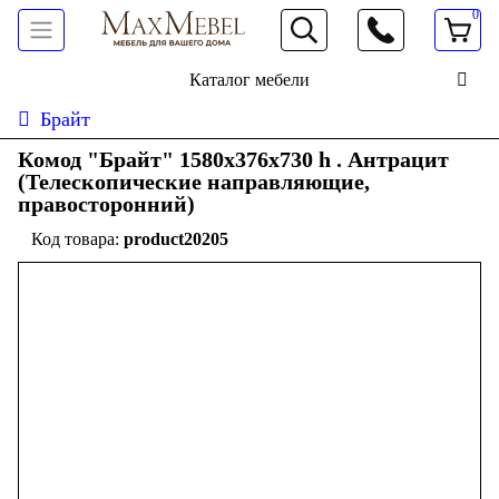
0
066 472 19 61
Каталог мебели
Брайт
Комод "Брайт" 1580х376х730 h . Антрацит
(Телескопические направляющие,
правосторонний)
product20205