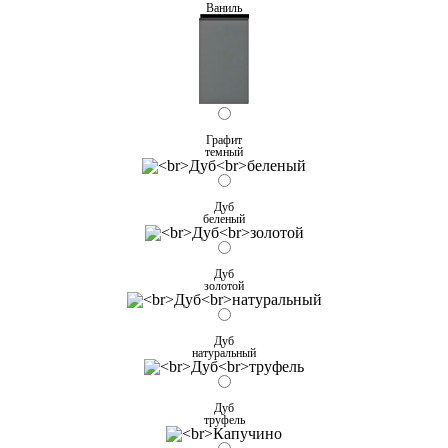
Ваниль
Графит
темный
Дуб
беленый
Дуб
золотой
Дуб
натуральный
Дуб
труфель