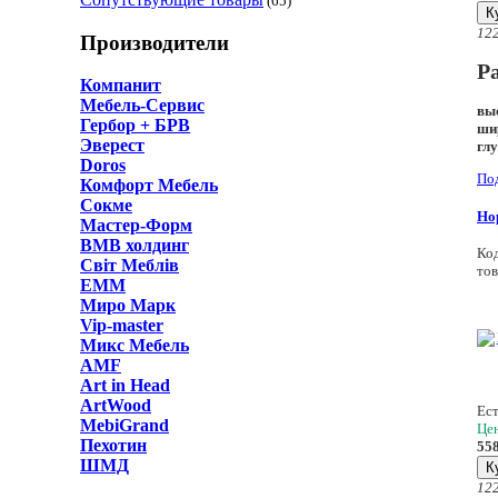
(65)
К
12
Производители
Р
Компанит
Мебель-Сервис
вы
Гербор + БРВ
ши
Эверест
гл
Doros
По
Комфорт Мебель
Сокме
Но
Мастер-Форм
ВМВ холдинг
Ко
Світ Меблів
тов
ЕММ
Миро Марк
Vip-master
Микс Мебель
AMF
Art in Head
ArtWood
Ест
MebiGrand
Цен
Пехотин
55
ШМД
К
12