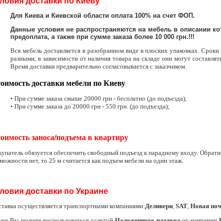
ловия доставки по Киеву
Для Киева и Киевской области оплата 100% на счет ФОП.
Данные условия не распространяются на мебель в описании ко
предоплата, а также при сумме заказа более 10 000 грн.!!!
Вся мебель доставляется в разобранном виде в плоских упаковках. Сроки
разными, в зависимости от наличия товара на складе они могут составлять
Время доставки предварительно согласовывается с заказчиком.
оимость доставки мебели по Киеву
• При сумме заказа свыше 20000 грн - бесплатно (до подъезда);
• При сумме заказа до 20000 грн - 550 грн. (до подъезда);
оимость заноса/подъема в квартиру
упатель обязуется обеспечить свободный подъезд к парадному входу. Обратит
можности нет, то 25 м считается как подъем мебели на один этаж.
ловия доставки по Украине
ставка осуществляется транспортными компаниями:
Деливери
,
SAT
,
Новая поч
кже Вы можете воспользоваться услугой
Наложенного платежа
от компании