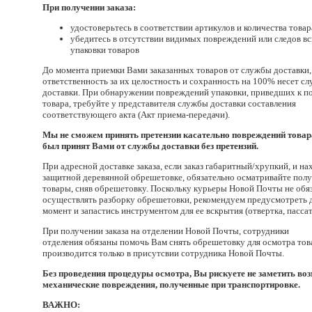
При получении заказа:
удостоверьтесь в соответствии артикулов и количества товар
убедитесь в отсутствии видимых повреждений или следов в
упаковки товаров
До момента приемки Вами заказанных товаров от службы доставки,
ответственность за их целостность и сохранность на 100% несет с
доставки. При обнаружении повреждений упаковки, приведших к 
товара, требуйте у представителя службы доставки составления
соответствующего акта (Акт приема-передачи).
Мы не сможем принять претензии касательно повреждений товара
был принят Вами от службы доставки без претензий.
При адресной доставке заказа, если заказ габаритный/хрупкий, и на
защитной деревянной обрешетовке, обязательно осматривайте пол
товары, сняв обрешетовку. Поскольку курьеры Новой Почты не обя
осуществлять разборку обрешетовки, рекомендуем предусмотреть
момент и запастись инструментом для ее вскрытия (отвертка, пасса
При получении заказа на отделении Новой Почты, сотрудники
отделения обязаны помочь Вам снять обрешетовку для осмотра тов
производится только в присутсвии сотрудника Новой Почты.
Без проведения процедуры осмотра, Вы рискуете не заметить в
механические повреждения, полученные при транспортировке.
ВАЖНО: