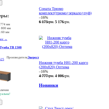
ь
Соната Трюмо
комплект(трюмо+зеркало+пуф)
еры:
–16%
6 173
грн.
5 176
грн.
774 мм
:
800 мм
:
60 мм
нее
→
Тумба ТВ 1500
Производитель
Эверест
525
Нижняя тумба Н81-200 карго
(200x820) Оптима
–16%
4 777
грн.
4 006
грн.
Новинки
аличии
уальна!
.
ь