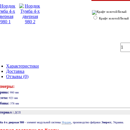
Крафт золотой/Белый
Характеристики
Доставка
Отзывы (0)
змеры:
рина:
980 мм
сота:
923 мм
убина:
378 мм
териал :
ДСП
Нордик
ба 4-х дверная 980
- элемент модульной системы
, производство фабрики
Эверест
, Украина.