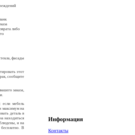
вреждений
ланк
каза
зврата либо
ото
стекла, фасады
тировать этот
брак, сообщите
вашего заказа,
и.
: если мебель
ли максимум на
вать деталь в
жна находиться
Информация
облюдены, и на
 бесплатно. В
Контакты