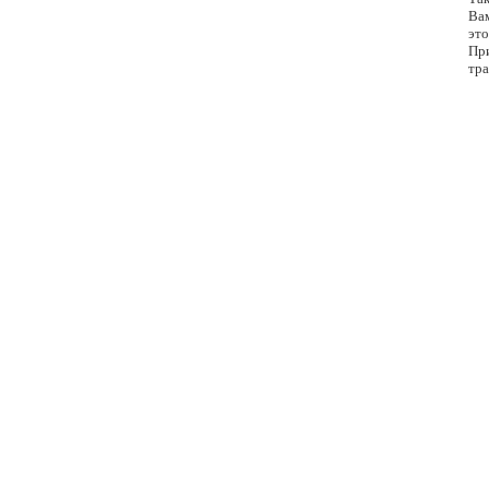
Вам
это
Пр
тра