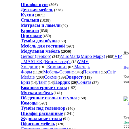
Шкафы купе
(596)
Детская мебель
(278)
Кухни
(3871)
Спальни
(1038)
Матрасы и ламели
(40)
Кровати
(636)
Прихожие
(450)
Тумбы для обуви
(158)
Мебель для гостиной
(697)
Модульная мебель
(2956)
Др
Gerbor (Гербор)
MiroMark(Миро Марк)
VIP
(345)
(408)
- MASTER (Вип-мастер)
VMV
(18)
Холдинг
Компанит
Мастер-
(181)
(62)
Но
Форм
Мебель-Сервис
Пехотин
Світ
(1120)
(346)
(15)
Ко
Меблів
Сокме
Эверест
(203)
(139)
(119)
тов
Бриз
Лайт
Нордик
Соната
(14)
(14)
(20)
(37)
Компьютерные столы
(192)
Мягкая мебель
(141)
Обеденные cтолы и стулья
(159)
Комоды
(597)
Тумбы под телевизор
(146)
Шкафы распашные
(1241)
Ест
Журнальные столы
(91)
Цен
Офисная мебель
(328)
77
Сопутствующие товары