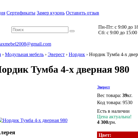
ия
Сертификаты
Замер кухонь
Оставить отзыв
Пн-Пт:
с 9:00 до 1
Cб:
с 9:00 до 15:00
axmebel2008@gmail.com
я
›
Модульная мебель
›
Эверест
›
Нордик
›
Нордик Тумба 4-х двер
ордик Тумба 4-х дверная 980
Эверест
Вес товара:
39
кг.
Код товара:
9530
Есть в наличии
Цена актуальна!
4 300
грн.
алерея
Цвет: