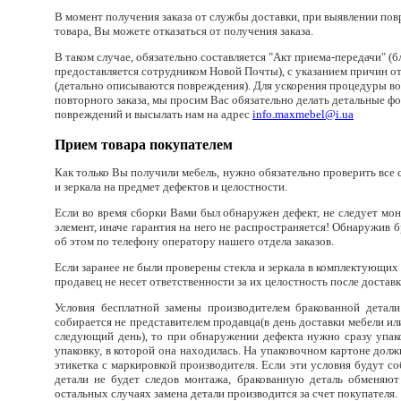
В момент получения заказа от службы доставки, при выявлении по
товара, Вы можете отказаться от получения заказа.
В таком случае, обязательно составляется "Акт приема-передачи" (б
предоставляется сотрудником Новой Почты), с указанием причин от
(детально описываются повреждения). Для ускорения процедуры во
повторного заказа, мы просим Вас обязательно делать детальные ф
повреждений и высылать нам на адрес
info.maxmebel@i.ua
Прием товара покупателем
Как только Вы получили мебель, нужно обязательно проверить все 
и зеркала на предмет дефектов и целостности.
Если во время сборки Вами был обнаружен дефект, не следует мон
элемент, иначе гарантия на него не распространяется! Обнаружив 
об этом по телефону оператору нашего отдела заказов.
Если заранее не были проверены стекла и зеркала в комплектующих 
продавец не несет ответственности за их целостность после доставк
Условия бесплатной замены производителем бракованной детали
собирается не представителем продавца(в день доставки мебели и
следующий день), то при обнаружении дефекта нужно сразу упако
упаковку, в которой она находилась. На упаковочном картоне дол
этикетка с маркировкой производителя. Если эти условия будут с
детали не будет следов монтажа, бракованную деталь обменяют
остальных случаях замена детали производится за счет покупателя.