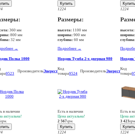
упить
Купить
Купит
24
12
24
12
24
азмеры:
Размеры:
Разм
сота:
360 мм
высота:
1100 мм
высота:
рина:
800 мм
ширина:
900 мм
ширина
убина:
32 мм
глубина:
60 мм
глубина
дробнее
→
Подробнее
→
Подроб
рдик Полка 1000
Нордик Тумба 2-х дверная 980
Нордик 
д
Код
Код
Производитель
Эверест
Производитель
Эверест
ара
9523
товара
9524
товара
9
ь в наличии
Есть в наличии
Есть в н
а актуальна!
Цена актуальна!
Цена акт
8
грн.
2 567
грн.
3 423
грн
упить
Купить
Купит
24
12
24
12
24