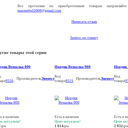
Все претензии по приобретенным товарам направляйте
maxmebel2008@gmail.com
Написать отзыв
Запрос по товару
угие товары этой серии
рдик Вешалка 800
Нордик Вешалка 900
Нордик 
д
Код
Код
Производитель
Эверест
Производитель
Эверест
ара
9520
товара
9521
товара
9
ь в наличии
Есть в наличии
Есть в н
а актуальна!
Цена актуальна!
Цена акт
7
грн.
1 614
грн.
2 032
грн