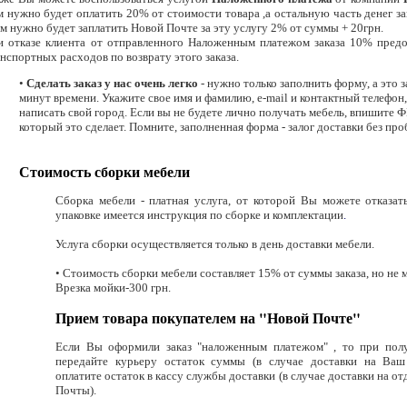
 нужно будет оплатить 20% от стоимости товара ,а остальную часть денег з
м нужно будет заплатить Новой Почте за эту услугу 2% от суммы + 20грн.
и отказе клиента от отправленного Наложенным платежом заказа 10% пред
нспортных расходов по возврату этого заказа.
•
Сделать заказ у нас очень легко
- нужно только заполнить форму, а это 
минут времени. Укажите свое имя и фамилию, e-mail и контактный телефон,
написать свой город. Если вы не будете лично получать мебель, впишите Ф
который это сделает. Помните, заполненная форма - залог доставки без пр
Стоимость сборки мебели
Сборка мебели - платная услуга, от которой Вы можете отказат
упаковке имеется инструкция по сборке и комплектации
.
Услуга сборки осуществляется только в день доставки мебели.
• Стоимость сборки мебели составляет 15% от суммы заказа, но не м
Врезка мойки-300 грн.
Прием товара покупателем на "Новой Почте"
Если Вы оформили заказ "наложенным платежом" , то при полу
передайте курьеру остаток суммы (в случае доставки на Ваш 
оплатите остаток в кассу службы доставки (в случае доставки на о
Почты).