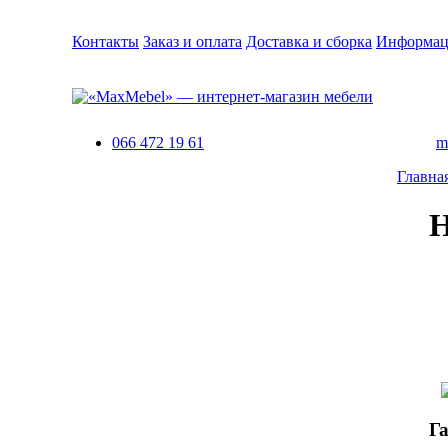
Контакты
Заказ и оплата
Доставка и сборка
Информац
066 472 19 61
m
Главна
Н
Г