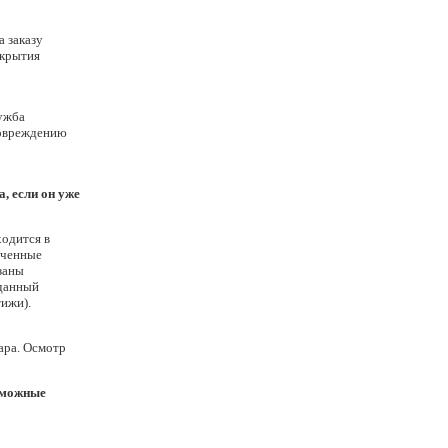
а заказу
скрытия
лужба
повреждению
, если он уже
ходится в
ученные
заны
 данный
тижи).
ара. Осмотр
озможные