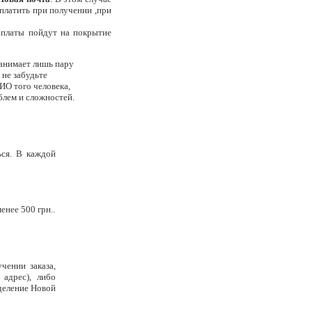
аплатить при получении ,при
оплаты пойдут на покрытие
занимает лишь пару
 не забудьте
ИО того человека,
облем и сложностей.
ься. В каждой
енее 500 грн..
чении заказа,
адрес), либо
тделение Новой