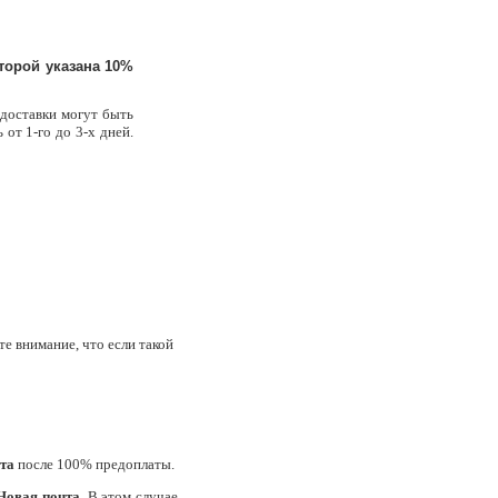
торой указана 10%
 доставки могут быть
 от 1-го до 3-х дней.
е внимание, что если такой
та
после 100% предоплаты.
Новая почта
. В этом случае