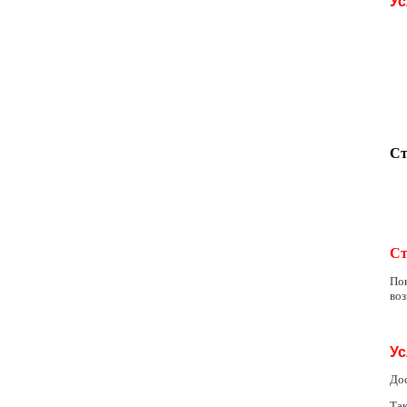
Ус
Ст
Ст
Пок
воз
Ус
До
Та