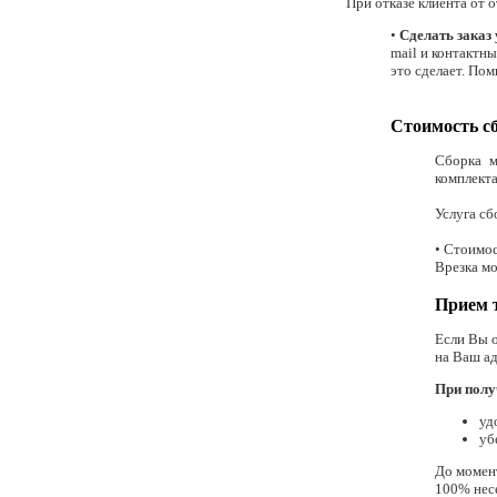
При отказе клиента от 
•
Сделать заказ 
mail и контактны
это сделает. Пом
Стоимость с
Сборка м
комплект
Услуга сб
• Стоимос
Врезка мо
Прием 
Если Вы о
на Ваш ад
При полу
уд
уб
До момент
100% нес