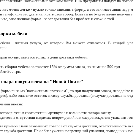
отправленного Наложенным платежом заказа 10% предоплаты пойдут на покрыт
у нас очень легко
- нужно только заполнить форму, а это занимает лишь пару 
й телефон, не забудьте написать свой город. Если вы не будете лично получат
ните, заполненная форма - залог доставки без проблем и сложностей.
борки мебели
ебели - платная услуга, от которой Вы можете отказаться. В каждой уп
ации
.
орки осуществляется только в день доставки мебели.
ть сборки мебели составляет 15% от суммы заказа, но не менее 500 грн..
йки-300 грн.
товара покупателем на "Новой Почте"
формили заказ "наложенным платежом" , то при получении заказа, передайте к
рес), либо оплатите остаток в кассу службы доставки (в случае доставки на о
чении заказа:
остоверьтесь в соответствии артикулов и количества товара заказу
едитесь в отсутствии видимых повреждений или следов вскрытия упаковки то
а приемки Вами заказанных товаров от службы доставки, ответственность за 
ет служба доставки. При обнаружении повреждений упаковки, приведших к по