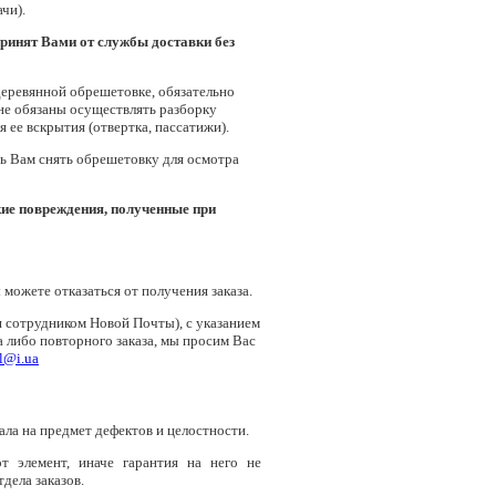
чи).
принят Вами от службы доставки без
 деревянной обрешетовке, обязательно
не обязаны осуществлять разборку
ее вскрытия (отвертка, пассатижи).
ь Вам снять обрешетовку для осмотра
кие повреждения, полученные при
можете отказаться от получения заказа.
ся сотрудником Новой Почты), с указанием
 либо повторного заказа, мы просим Вас
l@i.ua
ала на предмет дефектов и целостности.
т элемент, иначе гарантия на него не
дела заказов.