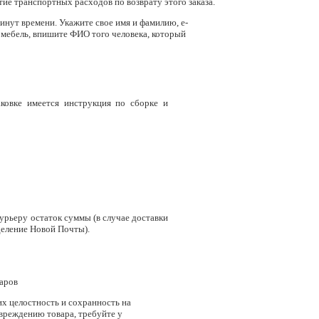
ие транспортных расходов по возврату этого заказа.
минут времени. Укажите свое имя и фамилию, e-
ь мебель, впишите ФИО того человека, который
аковке имеется инструкция по сборке и
урьеру остаток суммы (в случае доставки
тделение Новой Почты).
варов
их целостность и сохранность на
вреждению товара, требуйте у