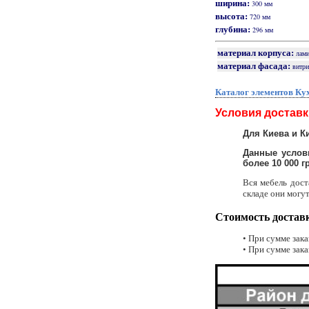
ширина:
300 мм
высота:
720 мм
глубина:
296 мм
материал корпуса:
лам
материал фасада:
витр
Каталог элементов Ку
Условия доставк
Для Киева и К
Данные услови
более 10 000 гр
Вся мебель дост
складе они могут
Стоимость достав
• При сумме зака
• При сумме зака