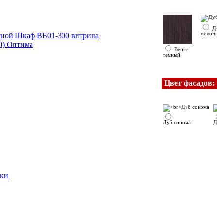
Д
молоч
Венге
темный
Цвет фасадов:
Дуб сонома
Д
ики