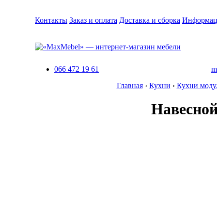
Контакты
Заказ и оплата
Доставка и сборка
Информац
066 472 19 61
m
Главная
›
Кухни
›
Кухни мод
Навесной