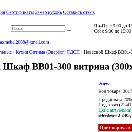
ия
Сертификаты
Замер кухонь
Оставить отзыв
Пн-Пт:
с 9:00 до 1
Cб:
с 9:00 до 15:00
axmebel2008@gmail.com
ульные
›
Кухня Оптима (Эверест) ЛДСП
›
Навесной Шкаф ВВ01-3
 Шкаф ВВ01-300 витрина (300
Эверест
Код товара:
301
Предоплата 20%
Под заказ (21-41
Цена актуальна!
2 672
грн.
2 240
г
Цвет корпуса: