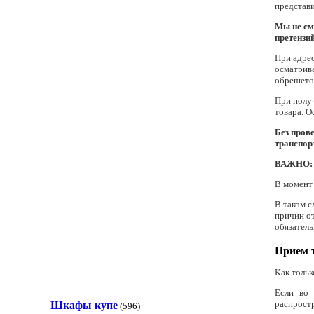
представи
Мы не см
претензий
При адрес
осматрив
обрешетов
При получ
товара. О
Без пров
транспор
ВАЖНО:
В момент 
В таком с
причин от
обязатель
Прием 
Как тольк
Если во 
распростр
Шкафы купе
(596)