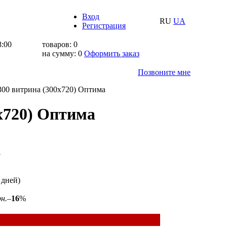
Вход
RU
UA
Регистрация
8:00
товаров:
0
на сумму:
0
Оформить заказ
Позвоните мне
00 витрина (300x720) Оптима
x720) Оптима
7
 дней)
рн.
–
16
%