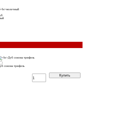
уб
ный
уб сонома трюфель
Купить