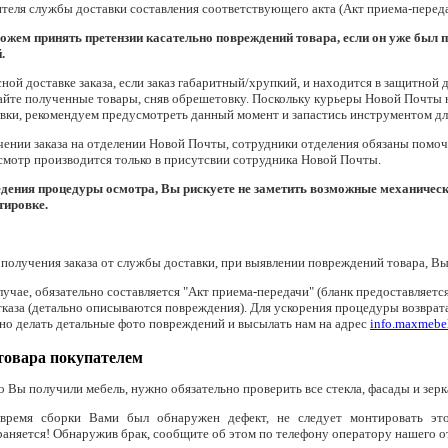
теля службы доставки составления соответствующего акта (Акт приема-переда
ожем принять претензии касательно повреждений товара, если он уже был 
.
ной доставке заказа, если заказ габаритный/хрупкий, и находится в защитной
айте полученные товары, сняв обрешетовку. Поскольку курьеры Новой Почты 
ки, рекомендуем предусмотреть данный момент и запастись инструментом для 
ении заказа на отделении Новой Почты, сотрудники отделения обязаны помоч
смотр производится только в присутсвии сотрудника Новой Почты.
едения процедуры осмотра, Вы рискуете не заметить возможные механичес
тировке.
получения заказа от службы доставки, при выявлении повреждений товара, Вы 
лучае, обязательно составляется "Акт приема-передачи" (бланк предоставляет
каза (детально описываются повреждения). Для ускорения процедуры возврата
но делать детальные фото повреждений и высылать нам на адрес
info.maxmebe
товара покупателем
о Вы получили мебель, нужно обязательно проверить все стекла, фасады и зерк
время сборки Вами был обнаружен дефект, не следует монтировать это
аняется! Обнаружив брак, сообщите об этом по телефону оператору нашего от