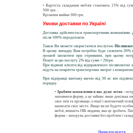
• Вартість складання меблів становить 15% від су
500 грн ..
Врізання мийки-300 грн.
Умови доставки по Україні
Доставка здійснюється транспортними компаніями:
після 100% передоплати.
Також Ви можете скористатися послугою
Післяпла
В цьому випадку Вам потрібно буде сплатити 20% в
грошей заплатити при отриманні, при цьому потр
Пошті за цю послугу 2% від суми + 20грн.
При відмові клієнта від відправленого післяплатою
підуть на покриття транспортних витрат з поверненн
При відправці вантажу вагою від 30 кг. він підляга
порядку.
•
Зробити замовлення в нас дуже легко
- пот
заповнити форму, а це займає лише декілька х
своє ім'я та прізвище, e-mail і контактний теле
написати своє місто. Якщо ви не будете особ
меблі, впишіть ПІБ людини, яка це зробить. Па
форма - запорука доставки без проблем і скла
Написати відгук