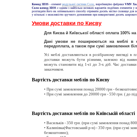
модульної системи Соло
Комод 3D3S
- елемент
, виробництво фабрики
VMV Хо
Соло комод 3D3S
є одним з найбільш великих варіантів подібних елементів у
розглядати його як оптимального способу отримати досить містке сховище для вс
у вітальні з можливістю зручного доповнення при використанні досить широкого
Умови доставки по Києву
Для Києва й Київської області оплата 100% н
Дані умови не поширюються на меблі в о
передоплата, а також при сумі замовлення біль
Усі меблі доставляються в розібраному вигляді в 
доставки можуть бути різними, залежно від наявн
можуть становити від 1-єї до 3-х діб. Час доставк
заказчиком.
Вартість доставки меблів по Києву
• При сумі замовлення понад 20000 грн - безкоштовно (
• При сумі замовлення до 20000 грн - 550 грн. ( до під'
Вартість доставки меблів по Київській області
• Васильків - 350 грн. (при сумі замовлення понад 800
• Калинівка(Фастовський р-н) - 350 грн. (при сумі за
безкоштовно);