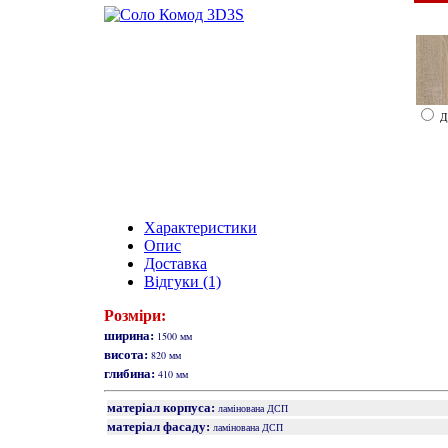
Д
Характеристики
Опис
Доставка
Відгуки (1)
Розміри:
ширина:
1500 мм
висота:
820 мм
глибина:
410 мм
матеріал корпуса:
ламінована ДСП
матеріал фасаду:
ламінована ДСП