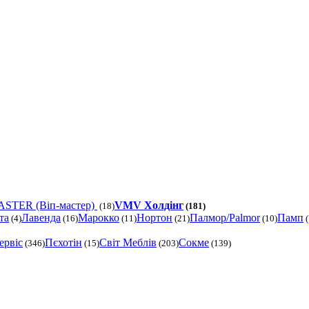
ASTER (Віп-мастер)
VMV Холдінг
(18)
(181)
та
Лавенда
Марокко
Нортон
Палмор/Palmor
Памп
(4)
(16)
(11)
(21)
(10)
(
ервіс
Пєхотін
Світ Меблів
Сокме
(346)
(15)
(203)
(139)