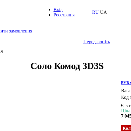
Вхід
RU
UA
Реєстрація
ити замовлення
Передзвоніть
3S
Соло Комод 3D3S
ВМВ х
Вага
Код 
Є в 
Ціна
7 04
Кол