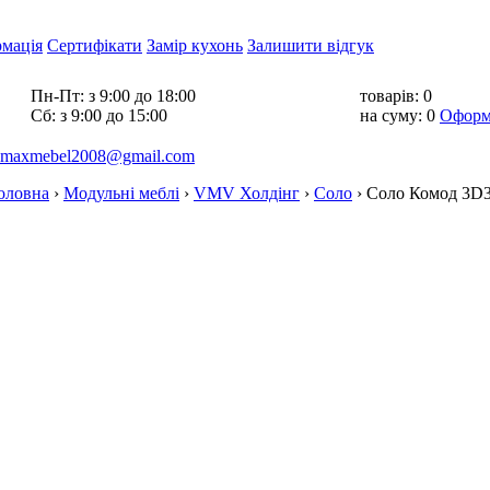
рмація
Сертифікати
Замір кухонь
Залишити відгук
Пн-Пт:
з 9:00 до 18:00
товарів:
0
Cб:
з 9:00 до 15:00
на суму:
0
Оформ
maxmebel2008@gmail.com
оловна
›
Модульні меблі
›
VMV Холдінг
›
Соло
›
Соло Комод 3D