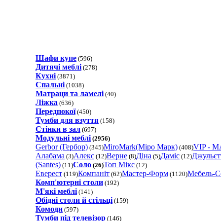
Шафи купе
(596)
Дитячі меблі
(278)
Кухні
(3871)
Спальні
(1038)
Матраци та ламелi
(40)
Ліжка
(636)
Передпокої
(450)
Тумби для взуття
(158)
Стінки в зал
(697)
Модульні меблі
(2956)
Gerbor (Гербор)
MiroMark(Міро Марк)
VIP - M
(345)
(408)
Алабама
Алекс
Верне
Діна
Даміс
Джульєт
(3)
(12)
(8)
(5)
(12)
(Santes)
Соло
Топ Мікс
(11)
(26)
(12)
Еверест
Компаніт
Мастер-Форм
Мебель-С
(119)
(62)
(1120)
Комп'ютерні столи
(192)
М'які меблі
(141)
Обідні столи й стільці
(159)
Комоди
(597)
Тумби під телевізор
(146)