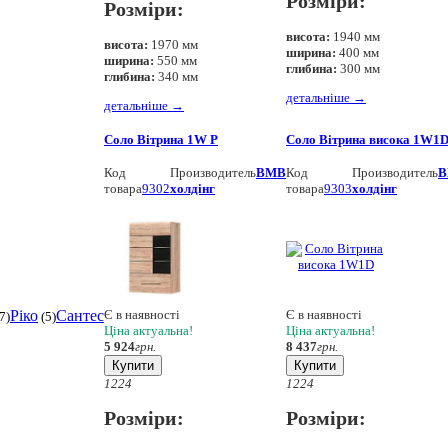
Розміри:
Розміри:
висота:
1940 мм
висота:
1970 мм
ширина:
400 мм
ширина:
550 мм
глибина:
300 мм
глибина:
340 мм
детальніше
→
детальніше
→
Соло Вітрина 1W Р
Соло Вітрина висока 1W1
Код
Производитель
ВМВ
Код
Производитель
В
товара
9302
холдінг
товара
9303
холдінг
Є в наявності
Є в наявності
Ріко
Сантес
7)
(5)
Ціна актуальна!
Ціна актуальна!
5 924
грн.
8 437
грн.
Купити
Купити
12
24
12
24
Розміри:
Розміри: