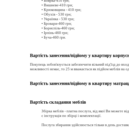
• Боярка-410 грн;
• Вишневе-410 грн;
• Крюковщина - 410 грн;
• Обухів - 530 грн;
• Українка - 530 грн;
• Бровари-460 грн;
• Бориспіль-460 грн;
• Ірпінь-460 грн;
• Буча-460 грн.
Вартість занесення/підйому у квартиру корпус
Покупець зобов'язується забезпечити вільний під'їзд до входу
можливості немає, то 25 м вважається як підйом меблів на о
Вартість занесення/підйому в квартиру матрац
Вартість складання меблів
Збірка меблів - платна послуга, від якої Ви можете в
є інструкція по збірці і комплектації
.
Послуга збирання здійснюється тільки в день доставк