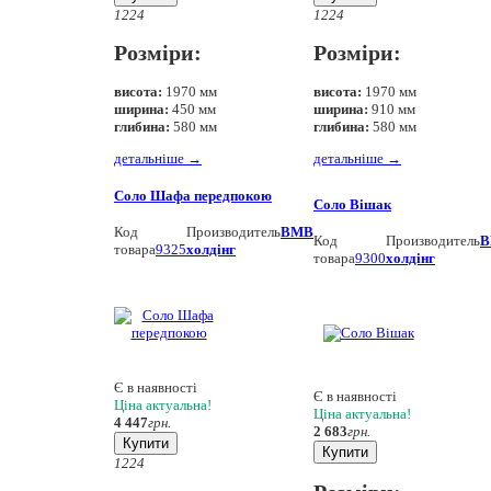
12
24
12
24
Розміри:
Розміри:
висота:
1970 мм
висота:
1970 мм
ширина:
450 мм
ширина:
910 мм
глибина:
580 мм
глибина:
580 мм
детальніше
→
детальніше
→
Соло Шафа передпокою
Соло Вішак
Код
Производитель
ВМВ
Код
Производитель
В
товара
9325
холдінг
товара
9300
холдінг
Є в наявності
Є в наявності
Ціна актуальна!
Ціна актуальна!
4 447
грн.
2 683
грн.
Купити
Купити
12
24