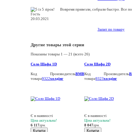
Вовремя привезли, собрали быстро. Все по
Гость
20.03.2021
Запит по товару
Другие товары этой серии
Показаны товары
1 —
21
(всего
26
)
Соло Шафа 1D
Соло Шафа 2D
Код
Производитель
ВМВ
Код
Производитель
В
товара
9322
холдінг
товара
9323
холдінг
Є в наявності
Є в наявності
Ціна актуальна!
Ціна актуальна!
6 117
грн.
8 047
грн.
Купити
Купити