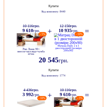
Купити
Код комплекту: 8440
10 116
грн.
12 150
грн.
+
=
9 610
10 935
грн.
грн.
- 5%
- 10%
Матрац Daily 2 в 1
двосторонній (розміри
Ріко Ліжко 90+
200х90)
внесок+шухляда+тумба
нічна
20 545
грн.
Купити
Код комплекту: 1774
4 436
грн.
10 116
грн.
+
=
3 992
9 610
грн.
грн.
- 10%
- 5%