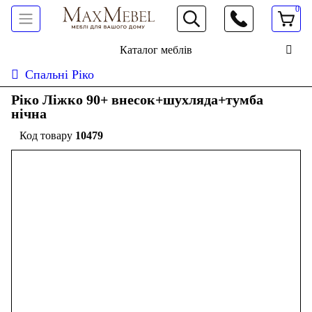
0
066 472 19 61
Каталог меблів
Спальні Ріко
Ріко Ліжко 90+ внесок+шухляда+тумба
нічна
10479