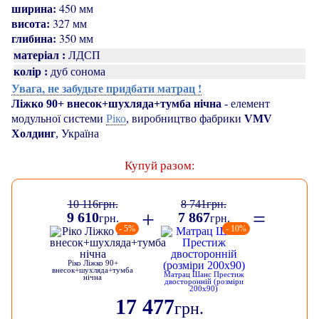
ширина:
450 мм
висота:
327 мм
глибина:
350 мм
матеріал :
ЛДСП
колір :
дуб сонома
Увага, не забудьте придбати матрац !
Ліжко 90+ внесок+шухляда+тумба нічна
- елемент
Ріко
модульної системи
, виробництво фабрики
VMV
Холдинг
, Україна
Купуй разом:
10 116
грн.
8 741
грн.
+
=
9 610
7 867
грн.
грн.
- 5%
- 10%
Ріко Ліжко 90+
внесок+шухляда+тумба
Матрац Шанс Престиж
нічна
двосторонній (розміри
200х90)
17 477
грн.