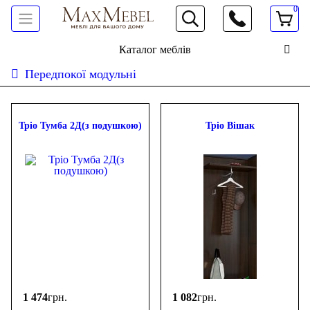
0
066 472 19 61
Каталог меблів
Передпокої модульні
Сортувати:
дешевше
дорожче
новинки
популярність
ФІЛЬТР
Тріо Тумба 2Д(з подушкою)
Тріо Вішак
Ціна
-
грн.
1 474
грн.
1 082
грн.