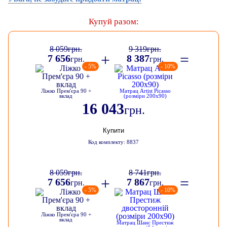
Купуй разом:
8 059
грн.
9 319
грн.
+
=
7 656
8 387
грн.
грн.
- 5%
- 10%
Ліжко Прем'єра 90 +
Матрац Artist Picasso
вклад
(розміри 200х90)
16 043
грн.
Купити
Код комплекту: 8837
8 059
грн.
8 741
грн.
+
=
7 656
7 867
грн.
грн.
- 5%
- 10%
Ліжко Прем'єра 90 +
вклад
Матрац Шанс Престиж