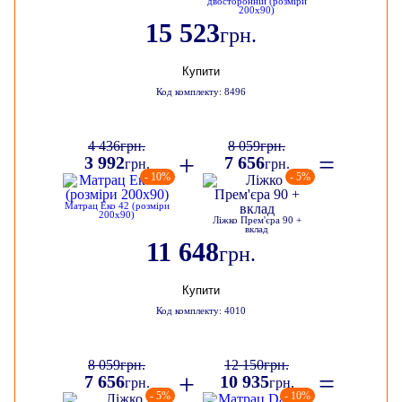
двосторонній (розміри
200х90)
15 523
грн.
Купити
Код комплекту: 8496
4 436
грн.
8 059
грн.
+
=
3 992
7 656
грн.
грн.
- 10%
- 5%
Матрац Еко 42 (розміри
200х90)
Ліжко Прем'єра 90 +
вклад
11 648
грн.
Купити
Код комплекту: 4010
8 059
грн.
12 150
грн.
+
=
7 656
10 935
грн.
грн.
- 5%
- 10%