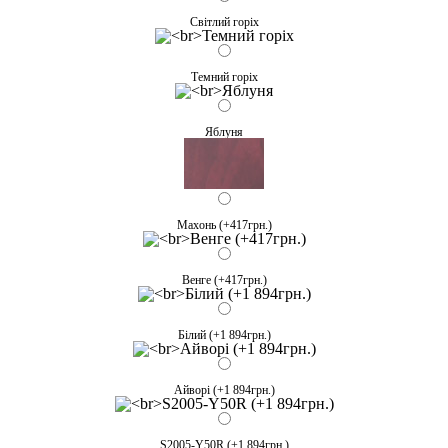
Світлий горіх
Темний горіх
Яблуня
Махонь (+417грн.)
Венге (+417грн.)
Білий (+1 894грн.)
Айворі (+1 894грн.)
S2005-Y50R (+1 894грн.)