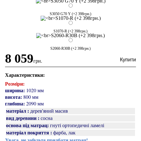
S3050 G70 Y (+2 398грн.)
S1070-R (+2 398грн.)
S2060-R30B (+2 398грн.)
8 059
грн.
Характеристики:
Розміри:
ширина:
1020 мм
висота:
800 мм
глибина:
2090 мм
матеріал :
дерев'яний масив
вид деревини :
сосна
основа під матрац:
гнуті ортопедичні ламелі
матеріал покриття :
фарба, лак
Увага, не забудьте придбати матрац!