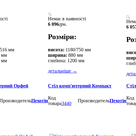
ості
Немає в наявності
Нема
6 096
грн.
6 05
Розміри:
Ро
 516 мм
висота:
1180/750 мм
висо
 мм
ширина:
880 мм
шир
 мм
глибина: 1200 мм
глиб
детальніше
→
дета
терний Орфей
Стіл комп'ютерний Компакт
Сті
Код
Код
Производитель
Пехотін
Производитель
Пехотін
товара
3440
това