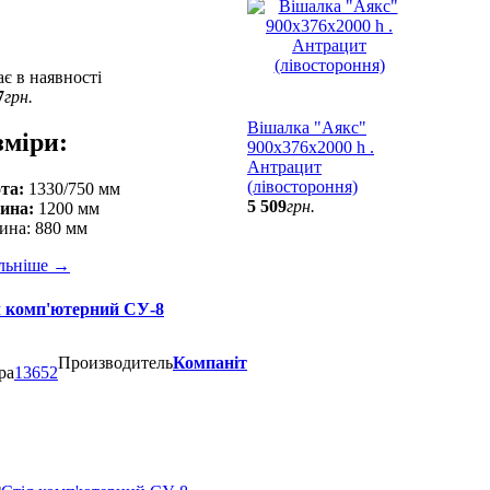
є в наявності
7
грн.
Вішалка "Аякс"
зміри:
900х376х2000 h .
Антрацит
(лівостороння)
та:
1330/750 мм
5 509
грн.
ина:
1200 мм
ина: 880 мм
льніше
→
л комп'ютерний СУ-8
Производитель
Компаніт
ра
13652