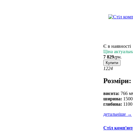
Є в наявності
Ціна актуальн
7 829
грн.
Купити
12
24
Розміри:
висота:
766 м
ширина:
1500
глибина:
1100
детальніше
→
Стіл комп'ют