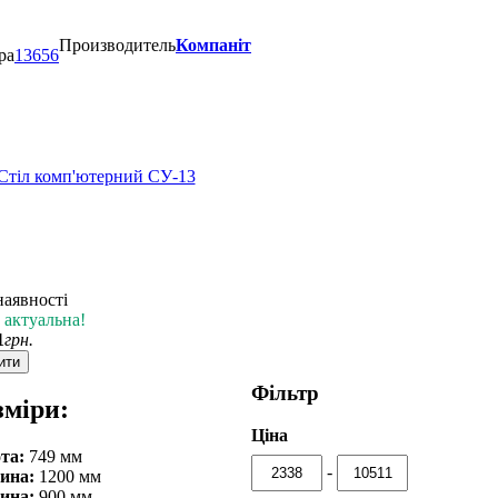
Производитель
Компаніт
ра
13656
наявності
 актуальна!
1
грн.
ити
Фільтр
зміри:
Ціна
та:
749 мм
-
ина:
1200 мм
ина:
900 мм