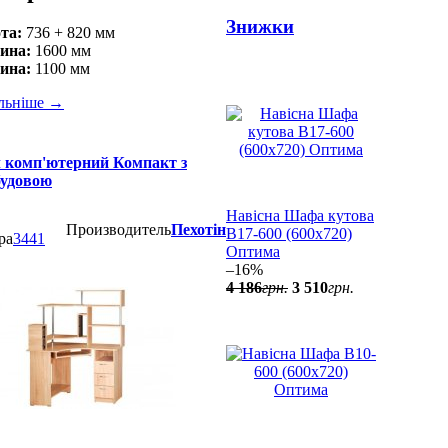
Знижки
та:
736 + 820 мм
ина:
1600 мм
ина:
1100 мм
льніше
→
л комп'ютерний Компакт з
будовою
Навісна Шафа кутова
Производитель
Пехотін
В17-600 (600x720)
ра
3441
Оптима
–16%
4 186
грн.
3 510
грн.