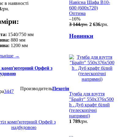
Навісна Шафа В10-
є в наявності
600 (600x720)
8
грн.
Оптима
–16%
зміри:
3 144
грн.
2 636
грн.
та:
1540/750 мм
Новинки
ина:
880 мм
ина:
1200 мм
льніше
→
л комп'ютерний Орфей з
будовою
Производитель
Пехотін
ра
3447
Тумба для взуття
"Брайт" 550х376х500
h . Дуб крафт білий
(телескопічні
напрямні)
1 789
грн.