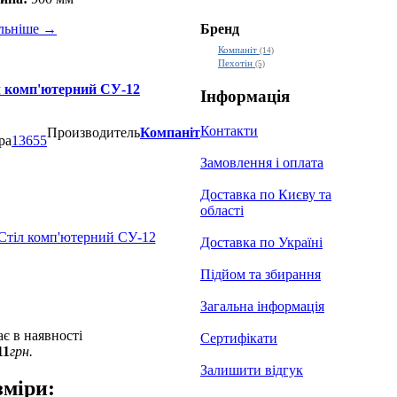
Бренд
льніше
→
Компаніт
(14)
Пехотін
(5)
л комп'ютерний СУ-12
Інформація
Контакти
Производитель
Компаніт
ра
13655
Замовлення і оплата
Доставка по Києву та
області
Доставка по Україні
Підйом та збирання
Загальна інформація
є в наявності
Сертифікати
11
грн.
Залишити відгук
зміри: