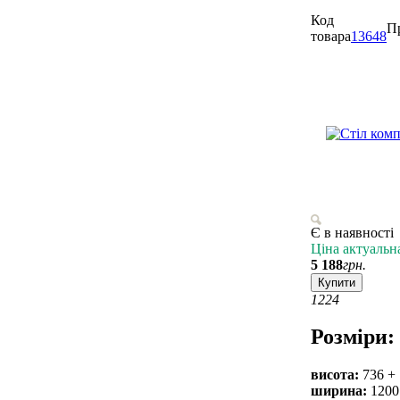
Код
П
товара
13648
Є в наявності
Ціна актуальн
5 188
грн.
Купити
12
24
Розміри:
висота:
736 + 
ширина:
1200