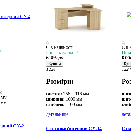
Є в наявності
Є в 
а!
Ціна актуальна!
Ціна
6 386
грн.
6 00
Купити
Куп
12
24
12
24
Розміри:
Ро
м
висота:
756 + 116 мм
висо
 мм
ширина:
1600 мм
шир
 мм
глибина:
1100 мм
глиб
детальніше
→
дета
ерний СУ-2
Стіл комп'ютерний СУ-14
Сті