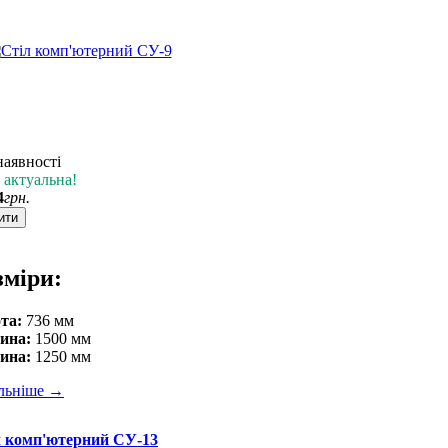
наявності
 актуальна!
4
грн.
ити
зміри:
та:
736 мм
ина:
1500 мм
ина:
1250 мм
льніше
→
л комп'ютерний СУ-13