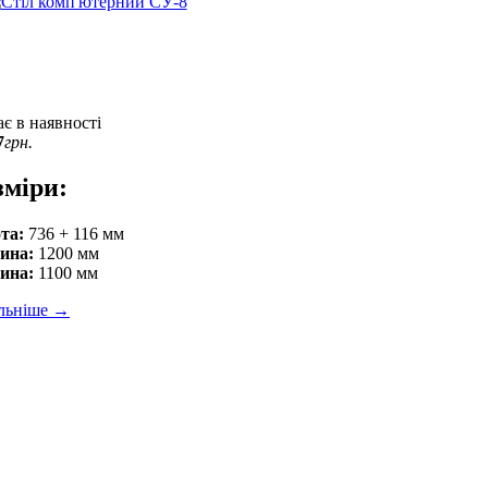
є в наявності
7
грн.
зміри:
та:
736 + 116 мм
ина:
1200 мм
ина:
1100 мм
льніше
→