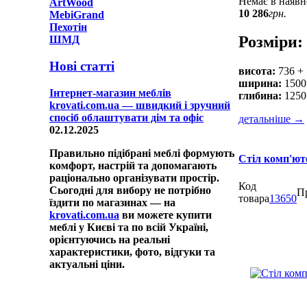
Немає в наявн
ArtWood
10 286
грн.
MebiGrand
Пехотін
Розміри:
ШМД
Нові статті
висота:
736 +
ширина:
1500
Інтернет-магазин меблів
глибина:
1250
krovati.com.ua — швидкий і зручний
спосіб облаштувати дім та офіс
детальніше
→
02.12.2025
Правильно підібрані меблі формують
Стіл комп'ют
комфорт, настрій та допомагають
раціонально організувати простір.
Код
Сьогодні для вибору не потрібно
П
товара
13650
їздити по магазинах — на
krovati.com.ua
ви можете купити
меблі у Києві та по всій Україні,
орієнтуючись на реальні
характеристики, фото, відгуки та
актуальні ціни.