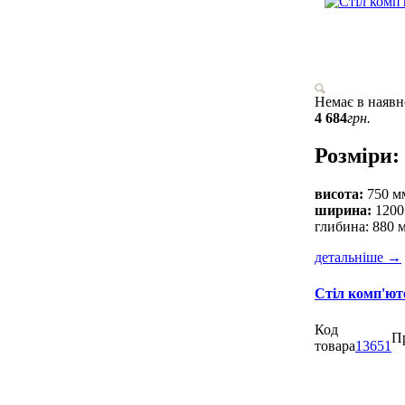
Немає в наявн
4 684
грн.
Розміри:
висота:
750 м
ширина:
1200
глибина: 880 
детальніше
→
Стіл комп'ют
Код
П
товара
13651