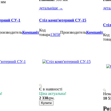
 мм
детальніше
→
дета
ерний СУ-1
Стіл комп'ютерний СУ-15
Сті
Код
роизводитель
Компаніт
Производитель
Компаніт
товара
13658
Код
това
Є в наявності
а!
Ціна актуальна!
Нема
2 338
грн.
10 5
Купити
Ро