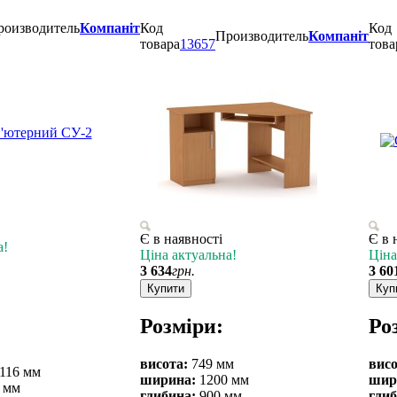
роизводитель
Компаніт
Код
Код
Производитель
Компаніт
товара
13657
това
Є в наявності
Є в 
а!
Ціна актуальна!
Ціна
3 634
грн.
3 60
Купити
Куп
Розміри:
Ро
висота:
749 мм
висо
116 мм
ширина:
1200 мм
шир
 мм
глибина:
900 мм
глиб