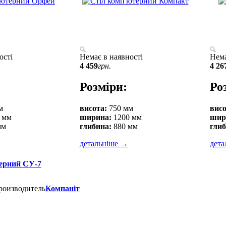
ості
Немає в наявності
Нема
4 459
грн.
4 26
Розміри:
Ро
м
висота:
750 мм
висо
 мм
ширина:
1200 мм
шир
мм
глибина:
880 мм
глиб
детальніше
→
дета
ерний СУ-7
роизводитель
Компаніт