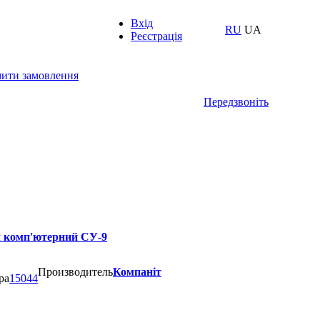
Вхід
RU
UA
Реєстрація
ити замовлення
Передзвоніть
л комп'ютерний СУ-9
Производитель
Компаніт
ра
15044