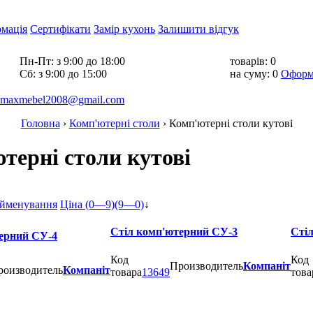
рмація
Сертифікати
Замір кухонь
Залишити відгук
Пн-Пт:
з 9:00 до 18:00
товарів:
0
Cб:
з 9:00 до 15:00
на суму:
0
Оформ
maxmebel2008@gmail.com
Головна
›
Комп'ютерні столи
›
Комп'ютерні столи кутовi
терні столи кутовi
йменування
Ціна (0—9)
(9—0)
↓
Стіл комп'ютерний СУ-3
Сті
ерний СУ-4
Код
Код
Производитель
Компаніт
роизводитель
Компаніт
товара
13649
това