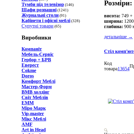
Розміри:
Тумби під телевізор
(146)
Шафи розпашні
(1241)
Журнальні столи
(91)
висота:
749 + 
Кабінети і офісні меблі
(328)
ширина:
1200
Супутні товари
(65)
глибина:
900 
детальніше
→
Виробники
Компаніт
Стіл комп'ют
Мебель-Сервіс
Гербор + БРВ
Код
Еверест
П
товара
13654
Cokme
Doros
Комфорт Меблi
Мастер-Форм
ВМВ холдінг
Світ Меблів
ЕММ
Міро Марк
Vip-master
Мікс Меблі
AMF
Art in Head