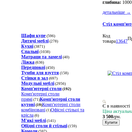
глибина:
1000
детальніше
→
Стіл комп'ют
Шафи купе
Код
(596)
П
Дитячі меблі
товара
13647
(278)
Кухні
(3871)
Спальні
(1038)
Матраци та ламелi
(40)
Ліжка
(636)
Передпокої
(450)
Тумби для взуття
(158)
Стінки в зал
(697)
Модульні меблі
(2956)
Комп'ютерні столи
(192)
Комп'ютерні столи
прямi
Комп'ютерні столи
(71)
кутовi
Комп'ютерні столи
(19)
Є в наявності
комбіновані
Офісні стільці та
(1)
Ціна актуальн
крісла
(6)
3 500
грн.
М'які меблі
(141)
Купити
Обідні столи й стільці
(159)
Комоди
(597)