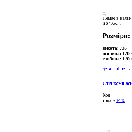
Немає в наявн
6 347
грн.
Розміри:
висота:
736 +
ширина:
1200
глибина:
1200
детальніше
→
Стіл комп'ю
Код
товара
3446