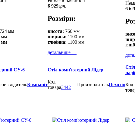
ості
Немає в наявності
Нема
6 929
грн.
6 62
Розміри:
Ро
 724 мм
висота:
766 мм
висо
 мм
ширина:
1100 мм
шир
 мм
глибина:
1100 мм
глиб
детальніше
→
дета
Сті
ерний СУ-6
Стіл комп'ютерний Лідер
над
Код
роизводитель
Компаніт
Производитель
Пехотін
Код
товара
3442
това