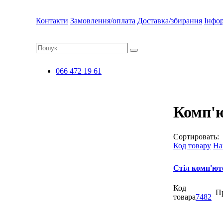
Контакти
Замовлення/оплата
Доставка/збирання
Інфо
066 472 19 61
Комп'ю
Сортировать:
Код товару
На
Стіл комп'ют
Код
П
товара
7482