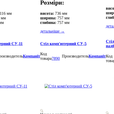
Розміри:
висо
шир
116 мм
висота:
736 мм
глиб
 мм
ширина:
757 мм
мм
глибина:
757 мм
дета
детальніше
→
Сті
ерний СУ-11
Стіл комп'ютерний СУ-5
над
Код
роизводитель
Компаніт
Производитель
Компаніт
Код
товара
7890
това