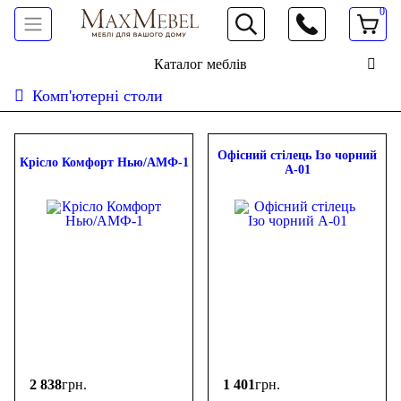
0
066 472 19 61
Каталог меблів
Комп'ютерні столи
Сортувати:
дешевше
дорожче
новинки
популярність
ФІЛЬТР
Офiсний стiлець Ізо чорний
Крісло Комфорт Нью/АМФ-1
А-01
Ціна
-
грн.
Бренд
AMF
(4)
Doros
(2)
2 838
грн.
1 401
грн.