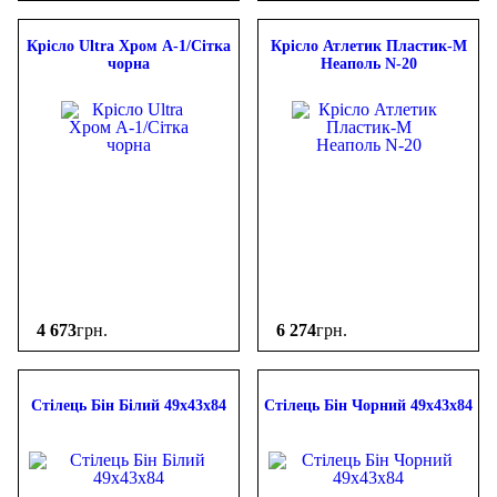
Крісло Ultra Хром А-1/Сітка
Крісло Атлетик Пластик-М
чорна
Неаполь N-20
4 673
грн.
6 274
грн.
Стілець Бін Білий 49х43х84
Стілець Бін Чорний 49х43х84