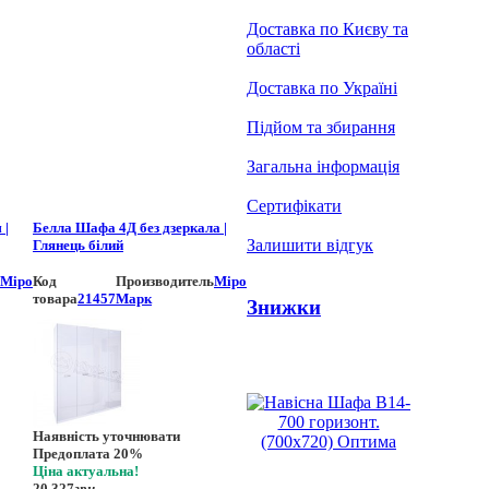
Доставка по Києву та
області
Доставка по Україні
Підйом та збирання
Загальна інформація
Сертифікати
 |
Белла Шафа 4Д без дзеркала |
Залишити відгук
Глянець білий
Міро
Код
Производитель
Міро
товара
21457
Марк
Знижки
Наявність уточнювати
Предоплата 20%
Ціна актуальна!
20 327
грн.