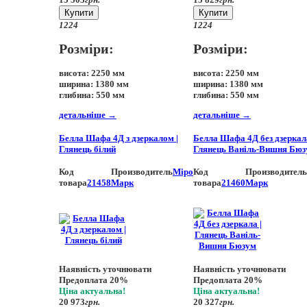
Купити
Купити
12
24
12
24
Розміри:
Розміри:
висота:
2250 мм
висота:
2250 мм
ширина:
1380 мм
ширина:
1380 мм
глибина:
550 мм
глибина:
550 мм
детальніше
→
детальніше
→
Белла Шафа 4Д з дзеркалом |
Белла Шафа 4Д без дзеркала
Глянець білий
Глянець Ваніль-Вишня Бю
Код
Производитель
Міро
Код
Производитель
товара
21458
Марк
товара
21460
Марк
Наявність уточнювати
Наявність уточнювати
Предоплата 20%
Предоплата 20%
Ціна актуальна!
Ціна актуальна!
20 973
грн.
20 327
грн.