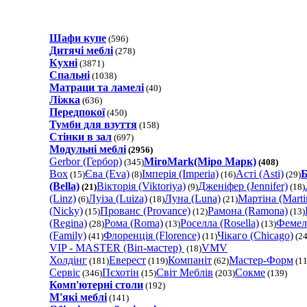
Шафи купе
(596)
Дитячі меблі
(278)
Кухні
(3871)
Спальні
(1038)
Матраци та ламелi
(40)
Ліжка
(636)
Передпокої
(450)
Тумби для взуття
(158)
Стінки в зал
(697)
Модульні меблі
(2956)
Gerbor (Гербор)
MiroMark(Міро Марк)
(345)
(408)
Box
Єва (Eva)
Імперія (Imperia)
Асті (Asti)
Б
(15)
(8)
(16)
(29)
(Bella)
Вікторія (Viktoriya)
Дженіфер (Jennifer)
(21)
(9)
(18)
(Linz)
Луіза (Luiza)
Луна (Luna)
Мартіна (Marti
(6)
(18)
(21)
(Nicky)
Прованс (Provance)
Рамона (Ramona)
(15)
(12)
(13)
(Regina)
Рома (Roma)
Роселла (Rosella)
Фемел
(28)
(13)
(13)
(Family)
Флоренція (Florence)
Чікаго (Chicago)
(41)
(11)
(24
VIP - MASTER (Віп-мастер)
VMV
(18)
Холдінг
Еверест
Компаніт
Мастер-Форм
(181)
(119)
(62)
(11
Сервіс
Пєхотін
Світ Меблів
Сокме
(346)
(15)
(203)
(139)
Комп'ютерні столи
(192)
М'які меблі
(141)