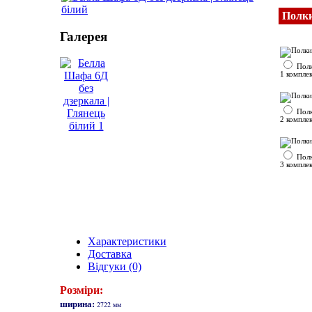
Полк
Галерея
Полк
1 комплек
Полк
2 комплек
Полк
3 комплек
Характеристики
Доставка
Відгуки (0)
Розміри:
ширина:
2722 мм