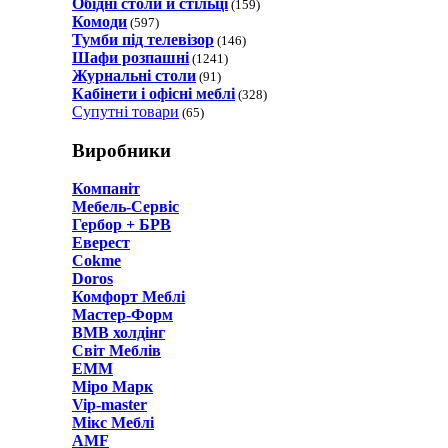
Обідні столи й стільці
(159)
Комоди
(597)
Тумби під телевізор
(146)
Шафи розпашні
(1241)
Журнальні столи
(91)
Кабінети і офісні меблі
(328)
Супутні товари
(65)
Виробники
Компаніт
Мебель-Сервіс
Гербор + БРВ
Еверест
Cokme
Doros
Комфорт Меблi
Мастер-Форм
ВМВ холдінг
Світ Меблів
ЕММ
Міро Марк
Vip-master
Мікс Меблі
AMF