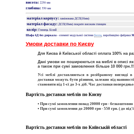
висота:
2250 мм
глибина:
550 мм
матеріал корпусу:
ламінована ДСП(16мм)
матеріал фасаду:
ДСП(18мм) покрите високим глянцем
колір:
Глянець Білий
Белла
Шафа 6Д без дзеркала
- елемент модульної системи
, виробництво фабрики
М
Умови доставки по Києву
Для Києва й Київської області оплата 100% на р
Дані умови не поширюються на меблі в описі як
а також при сумі замовлення більше 10 000 грн.!!
Усі меблі доставляються в розібраному вигляді в
доставки можуть бути різними, залежно від наявност
становити від 1-єї до 3-х діб. Час доставки попереднь
Вартість доставки меблів по Києву
• При сумі замовлення понад 20000 грн - безкоштовно ( 
• При сумі замовлення до 20000 грн - 550 грн. ( до під'ї
Вартість доставки меблів по Київській області