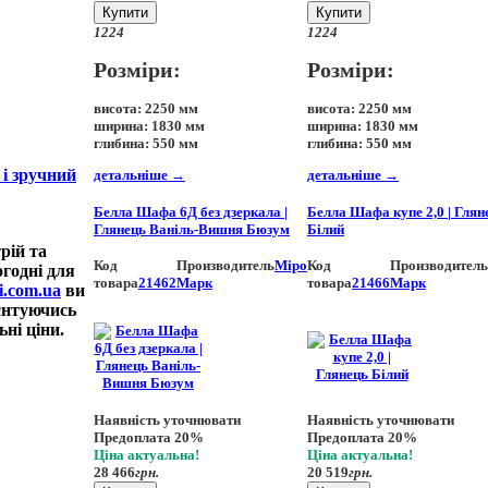
Купити
Купити
12
24
12
24
Розміри:
Розміри:
висота:
2250 мм
висота:
2250 мм
ширина:
1830 мм
ширина:
1830 мм
глибина:
550 мм
глибина:
550 мм
 і зручний
детальніше
→
детальніше
→
Белла Шафа 6Д без дзеркала |
Белла Шафа купе 2,0 | Глян
Глянець Ваніль-Вишня Бюзум
Білий
рій та
Код
Производитель
Міро
Код
Производитель
годні для
товара
21462
Марк
товара
21466
Марк
i.com.ua
ви
ієнтуючись
ьні ціни.
Наявність уточнювати
Наявність уточнювати
Предоплата 20%
Предоплата 20%
Ціна актуальна!
Ціна актуальна!
28 466
грн.
20 519
грн.