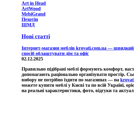
Art in Head
ArtWood
MebiGrand
Пехотін
ШМД
Нові статті
Інтернет-магазин меблів krovati.com.ua — швидкий
спосіб облаштувати дім та офіс
02.12.2025
Правильно підібрані меблі формують комфорт, наст
допомагають раціонально організувати простір. Сьо
вибору не потрібно їздити по магазинах — на
krovat
можете купити меблі у Києві та по всій Україні, ор
на реальні характеристики, фото, відгуки та актуал