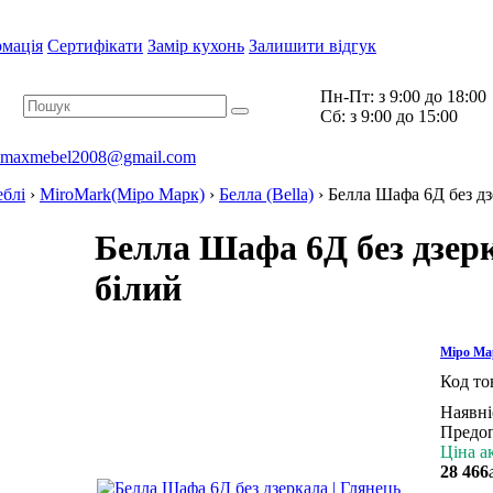
рмація
Сертифікати
Замір кухонь
Залишити відгук
Пн-Пт:
з 9:00 до 18:00
Cб:
з 9:00 до 15:00
maxmebel2008@gmail.com
еблі
›
MiroMark(Міро Марк)
›
Белла (Bella)
›
Белла Шафа 6Д без дз
Белла Шафа 6Д без дзерк
білий
Міро Ма
Код то
Наявні
Предо
Ціна а
28 466