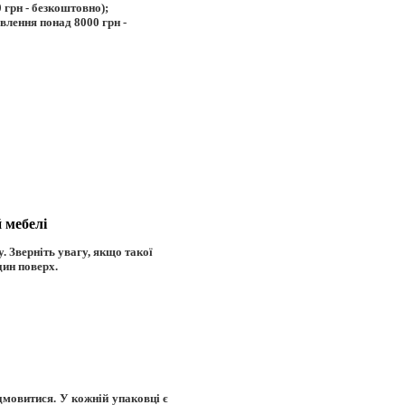
0 грн - безкоштовно);
овлення понад 8000 грн -
 мебелі
у. Зверніть увагу, якщо такої
дин поверх.
ідмовитися. У кожній упаковці є