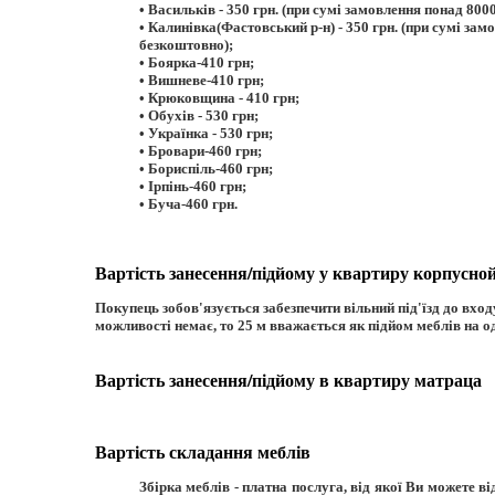
• Васильків - 350 грн. (при сумі замовлення понад 800
• Калинівка(Фастовський р-н) - 350 грн. (при сумі зам
безкоштовно);
• Боярка-410 грн;
• Вишневе-410 грн;
• Крюковщина - 410 грн;
• Обухів - 530 грн;
• Українка - 530 грн;
• Бровари-460 грн;
• Бориспіль-460 грн;
• Ірпінь-460 грн;
• Буча-460 грн.
Вартість занесення/підйому у квартиру корпусной
Покупець зобов'язується забезпечити вільний під'їзд до вход
можливості немає, то 25 м вважається як підйом меблів на о
Вартість занесення/підйому в квартиру матраца
Вартість складання меблів
Збірка меблів - платна послуга, від якої Ви можете в