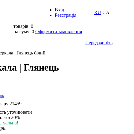
Вхід
RU
UA
Реєстрація
товарів:
0
на суму:
0
Оформити замовлення
Передзвоніть
еркала | Глянець білий
ала | Глянець
рк
вару
21459
сть уточнювати
плата 20%
ктуальна!
грн.