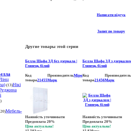
Написати відгук
Запит по товару
Другие товары этой серии
Белла Шафа 3Д без дзеркала |
Белла Шафа 3Д з дзеркалом
Глянець білий
Глянець білий
елла
Код
Производитель
Міро
Код
Производитель
Лінц
товара
21455
Марк
товара
21456
Марк
na)
Нікі
(13)
Реджина
і
)
Мебель-
20)
Наявність уточнювати
Наявність уточнювати
Предоплата 20%
Предоплата 20%
Ціна актуальна!
Ціна актуальна!
15 503
грн.
15 829
грн.