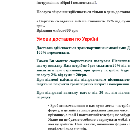
інструкція по збірці і комплектації
.
Послуга збирання здійснюється тільки в день доставк
• Вартість складання меблів становить 15% від суми
грн ..
Врізання мийки-300 грн.
Умови доставки по Україні
Доставка здійснюється транспортними компаніями:
Д
100% передоплати.
Також Ви можете скористатися послугою
Післяпла
цьому випадку Вам потрібно буде сплатити 20% від в
заплатити при отриманні, при цьому потрібно буде
послугу 2% від суми + 20грн.
При відмові клієнта від відправленого післяплато
підуть на покриття транспортних витрат з повернення
При відправці вантажу вагою від 30 кг. він підля
порядку.
•
Зробити замовлення в нас дуже легко
- потріб
форму, а це займає лише декілька хвилин часу. 
прізвище, e-mail і контактний телефон, не забуд
Якщо ви не будете особисто одержувати меблі,
яка це зробить. Пам'ятайте, заповнена форма -
проблем і складнощів.