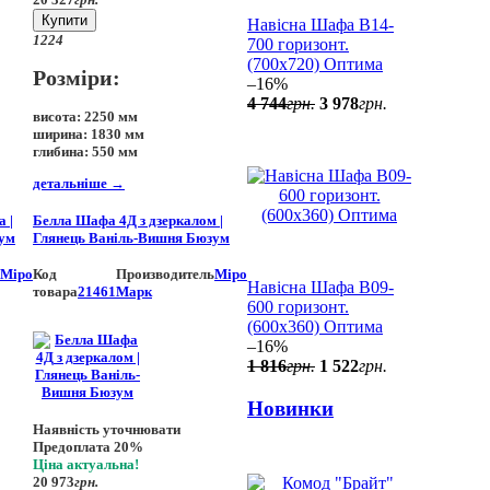
Купити
Навісна Шафа В14-
12
24
700 горизонт.
(700x720) Оптима
Розміри:
–16%
4 744
грн.
3 978
грн.
висота:
2250 мм
ширина:
1830 мм
глибина:
550 мм
детальніше
→
 |
Белла Шафа 4Д з дзеркалом |
зум
Глянець Ваніль-Вишня Бюзум
Міро
Код
Производитель
Міро
Навісна Шафа В09-
товара
21461
Марк
600 горизонт.
(600x360) Оптима
–16%
1 816
грн.
1 522
грн.
Новинки
Наявність уточнювати
Предоплата 20%
Ціна актуальна!
20 973
грн.