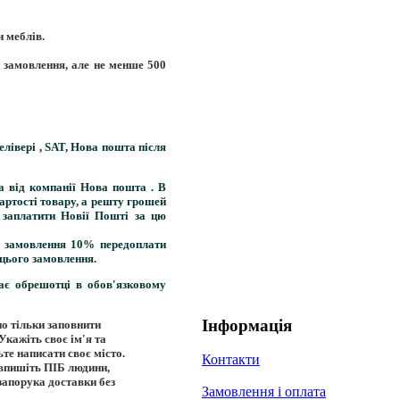
и меблів.
 замовлення, але не менше 500
елівері
,
SAT
,
Нова пошта
після
та
від компанії
Нова пошта
. В
артості товару, а решту грошей
 заплатити Новії Пошті за цю
ю замовлення 10% передоплати
 цього замовлення.
гає обрешотці в обов'язковому
Інформація
но тільки заповнити
Укажіть своє ім'я та
ьте написати своє місто.
Контакти
 впишіть ПІБ людини,
 запорука доставки без
Замовлення і оплата