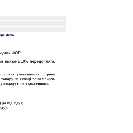
іро Марк.
ахунок ФОП.
ої вказана 10% передоплата,
!
 плоских упакуваннях. Строки
і товару на складі вони можуть
о узгоджується з заказчиком.
до під'їзду);
зду);