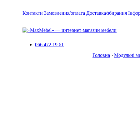
Контакти
Замовлення/оплата
Доставка/збирання
Інфо
066 472 19 61
Головна
›
Модульні м