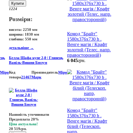
Купити
12
24
Розміри:
висота:
2250 мм
Комод "Брайт"
ширина:
1830 мм
1580х376х730 h .
глибина:
550 мм
Венге магія / Крафт
детальніше
→
золотий (Телес. напр.
правосторонній)
ець
Белла Шафа купе 2,0 | Глянець
6 045
грн.
Ваніль-Вишня Бюзум
Міро
Код
Производитель
Міро
товара
21467
Марк
Комод "Брайт"
Наявність уточнювати
1580х376х730 h .
Предоплата 20%
Венге магія / Крафт
Ціна актуальна!
білий (Телескоп.
20 519
грн.
напр,