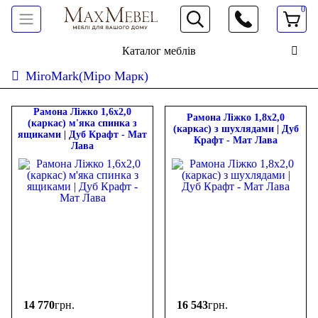
0
066 472 19 61
Каталог меблів
MiroMark(Міро Марк)
Сортувати:
дешевше
дорожче
новинки
популярність
ФІЛЬТР
Рамона Ліжко 1,6х2,0
Рамона Ліжко 1,8х2,0
(каркас) м'яка спинка з
(каркас) з шухлядами | Дуб
ящиками | Дуб Крафт - Мат
Крафт - Мат Лава
Ціна
Лава
-
грн.
14 770
грн.
16 543
грн.