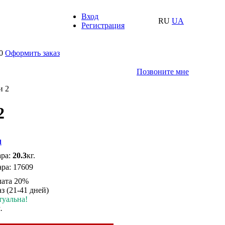
Вход
RU
UA
Регистрация
0
Оформить заказ
Позвоните мне
и 2
2
d
ара:
20.3
кг.
ара:
17609
ата 20%
з (21-41 дней)
туальна!
.