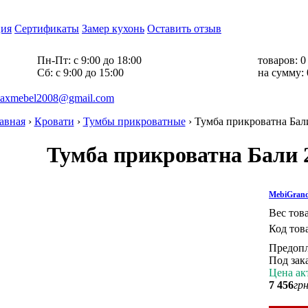
ия
Сертификаты
Замер кухонь
Оставить отзыв
Пн-Пт:
с 9:00 до 18:00
товаров:
0
Cб:
с 9:00 до 15:00
на сумму:
axmebel2008@gmail.com
авная
›
Кровати
›
Тумбы прикроватные
›
Тумба прикроватна Бал
Тумба прикроватна Бали 
MebiGran
Вес тов
Код тов
Предопл
Под зака
Цена ак
7 456
грн