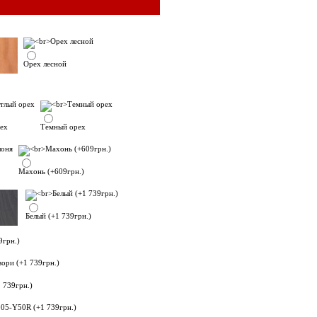
Орех лесной
ех
Темный орех
Махонь (+609грн.)
Белый (+1 739грн.)
9грн.)
 739грн.)