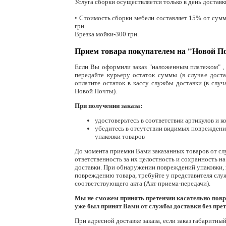
Услуга сборки осуществляется только в день доставк
• Стоимость сборки мебели составляет 15% от суммы
грн..
Врезка мойки-300 грн.
Прием товара покупателем на "Новой П
Если Вы оформили заказ "наложенным платежом" , 
передайте курьеру остаток суммы (в случае доста
оплатите остаток в кассу службы доставки (в случ
Новой Почты).
При получении заказа:
удостоверьтесь в соответствии артикулов и ко
убедитесь в отсутствии видимых повреждени
упаковки товаров
До момента приемки Вами заказанных товаров от сл
ответственность за их целостность и сохранность н
доставки. При обнаружении повреждений упаковки,
повреждению товара, требуйте у представителя слу
соответствующего акта (Акт приема-передачи).
Мы не сможем принять претензии касательно повр
уже был принят Вами от службы доставки без прет
При адресной доставке заказа, если заказ габаритны