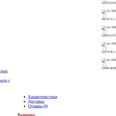
S1070-G10Y
S0570 Y (+
S3050 G70 
S1070-R (+
S2060-R30B
сные
вати с
Характеристики
Доставка
Отзывы (0)
Размеры: