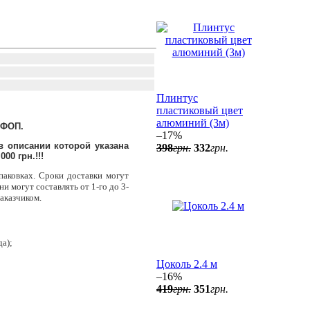
Плинтус
пластиковый цвет
алюминий (3м)
 ФОП.
–17%
в описании которой указана
398
грн.
332
грн.
00 грн.!!!
паковках. Сроки доставки могут
и могут составлять от 1-го до 3-
заказчиком.
да);
Цоколь 2.4 м
–16%
419
грн.
351
грн.