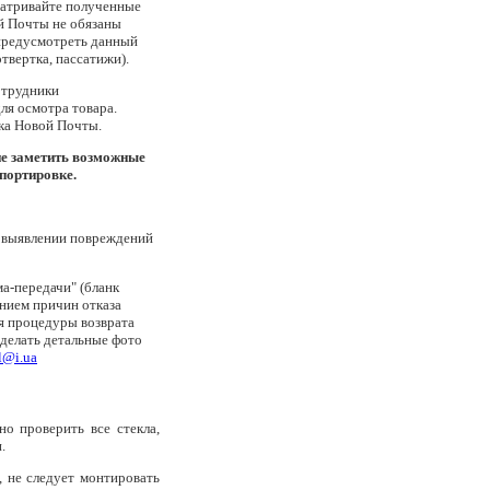
матривайте полученные
й Почты не обязаны
предусмотреть данный
твертка, пассатижи).
отрудники
ля осмотра товара.
ка Новой Почты.
не заметить возможные
портировке.
и выявлении повреждений
ма-передачи" (бланк
анием причин отказа
я процедуры возврата
 делать детальные фото
l@i.ua
о проверить все стекла,
.
 не следует монтировать