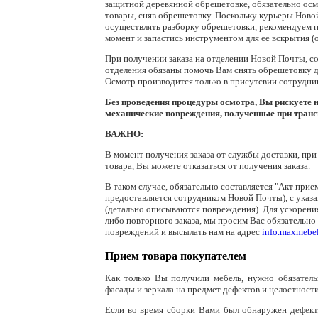
защитной деревянной обрешетовке, обязательно ос
товары, сняв обрешетовку. Поскольку курьеры Ново
осуществлять разборку обрешетовки, рекомендуем 
момент и запастись инструментом для ее вскрытия (о
При получении заказа на отделении Новой Почты, с
отделения обязаны помочь Вам снять обрешетовку д
Осмотр производится только в присутсвии сотрудни
Без проведения процедуры осмотра, Вы рискуете 
механические повреждения, полученные при транс
ВАЖНО:
В момент получения заказа от службы доставки, пр
товара, Вы можете отказаться от получения заказа.
В таком случае, обязательно составляется "Акт прие
предоставляется сотрудником Новой Почты), с указ
(детально описываются повреждения). Для ускорени
либо повторного заказа, мы просим Вас обязательно
повреждений и высылать нам на адрес
info.maxmebe
Прием товара покупателем
Как только Вы получили мебель, нужно обязательн
фасады и зеркала на предмет дефектов и целостности
Если во время сборки Вами был обнаружен дефект,