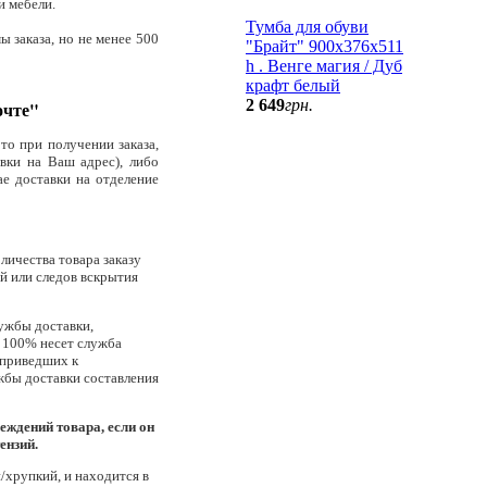
и мебели.
Тумба для обуви
 заказа, но не менее 500
"Брайт" 900х376х511
h . Венге магия / Дуб
крафт белый
2 649
грн.
очте"
то при получении заказа,
вки на Ваш адрес), либо
ае доставки на отделение
личества товара заказу
й или следов вскрытия
ужбы доставки,
а 100% несет служба
 приведших к
жбы доставки составления
еждений товара, если он
ензий.
й/хрупкий, и находится в