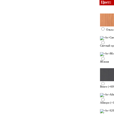
Цвет:
Ольха
Светлый ор
Яблоня
Венге (+60
Айвори (+1