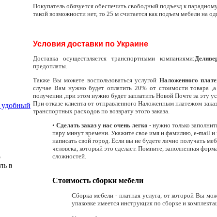
Покупатель обязуется обеспечить свободный подъезд к парадному
такой возможности нет, то 25 м считается как подъем мебели на од
Условия доставки по Украине
Доставка осуществляется транспортными компаниями:
Деливе
предоплаты.
Также Вы можете воспользоваться услугой
Наложенного плат
случае Вам нужно будет оплатить 20% от стоимости товара ,а
получении ,при этом нужно будет заплатить Новой Почте за эту у
При отказе клиента от отправленного Наложенным платежом зака
и удобный
транспортных расходов по возврату этого заказа.
•
Сделать заказ у нас очень легко
- нужно только заполнит
пару минут времени. Укажите свое имя и фамилию, e-mail и
написать свой город. Если вы не будете лично получать ме
человека, который это сделает. Помните, заполненная форма
о
сложностей.
ль в
Стоимость сборки мебели
Сборка мебели - платная услуга, от которой Вы мож
упаковке имеется инструкция по сборке и комплекта