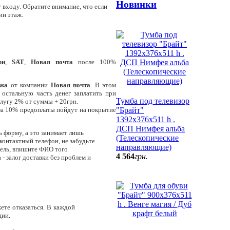
Новинки
 входу. Обратите внимание, что если
ин этаж.
ри
,
SAT
,
Новая почта
после 100%
ежа
от компании
Новая почта
. В этом
 остальную часть денег заплатить при
Тумба под телевизор
слугу 2% от суммы + 20грн.
за 10% предоплаты пойдут на покрытие
"Брайт"
1392х376х511 h .
ДСП Нимфея альба
ь форму, а это занимает лишь
(Телескопические
 контактный телефон, не забудьте
направляющие)
бель, впишите ФИО того
4 564
грн.
 - залог доставки без проблем и
ете отказаться. В каждой
ции
.