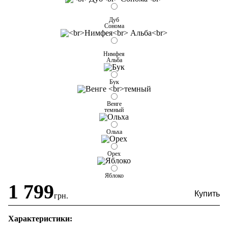
Дуб
Сонома
Нимфея
Альба
Бук
Венге
темный
Ольха
Орех
Яблоко
1 799
грн.
Характеристики: