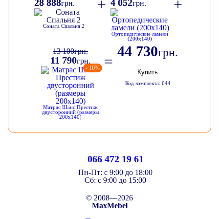
+
+
28 888
4 052
грн.
грн.
Соната Спальня 2
Ортопедические ламели
(200х140)
44 730
грн.
13 100
грн.
=
11 790
грн.
- 10%
Купить
Код комплекта: 644
Матрас Шанс Престиж
двусторонний (размеры
200х140)
066 472 19 61
Пн-Пт:
с 9:00 до 18:00
Cб:
с 9:00 до 15:00
© 2008—2026
MaxMebel