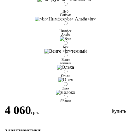
Дуб
Сонома
Нимфея
Альба
Бук
Венге
темный
Ольха
Орех
Яблоко
4 060
грн.
Характеристики: