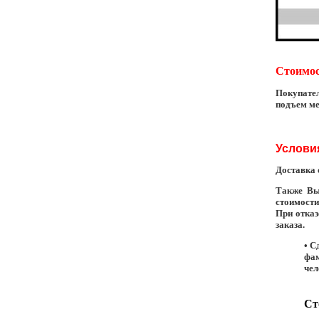
Стоимос
Покупател
подъем ме
Услови
Доставка 
Также Вы
стоимости
При отказ
заказа.
•
Сд
фам
чел
Ст