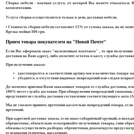
Сборка мебели - платная услуга, от которой Вы можете отказаться. 
комплектации
.
Услуга сборки осуществляется только в день доставки мебели.
• Стоимость сборки мебели составляет 15% от суммы заказа, но не менее
Врезка мойки-300 грн.
Прием товара покупателем на "Новой Почте"
Если Вы оформили заказ "наложенным платежом" , то при получении з
доставки на Ваш адрес), либо оплатите остаток в кассу службы доставк
При получении заказа:
удостоверьтесь в соответствии артикулов и количества товара за
убедитесь в отсутствии видимых повреждений или следов вскрыт
До момента приемки Вами заказанных товаров от службы доставки, отве
100% несет служба доставки. При обнаружении повреждений упаковки, 
представителя службы доставки составления соответствующего акта (А
Мы не сможем принять претензии касательно повреждений товара, если 
претензий.
При адресной доставке заказа, если заказ габаритный/хрупкий, и наход
обрешетовке, обязательно осматривайте полученные товары, сняв обр
обязаны осуществлять разборку обрешетовки, рекомендуем предусмотр
ее вскрытия (отвертка, пассатижи).