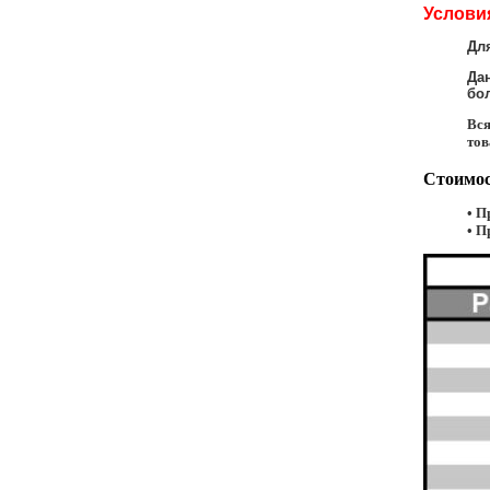
Услови
Дл
Да
бол
Вся
тов
Стоимос
• П
• П