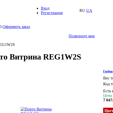
Вход
RU
UA
Регистрация
0
Оформить заказ
Позвоните мне
REG1W2S
то Витрина REG1W2S
Гербор
Вес т
Код т
Есть 
Цена 
7 047
Цвет