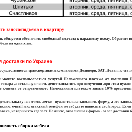
ть заноса/подъема в квартиру
ь обязуется обеспечить свободный подъезд к парадному входу. Обратите вни
бели на один этаж.
я доставки по Украине
осуществляется транспортными компаниями:
Деливери
,
SAT
,
Новая почта
п
 можете воспользоваться услугой
Наложенного платежа
от компании
Н
 товара ,а остальную часть денег заплатить при получении ,при этом нужно
е клиента от отправленного Наложенным платежом заказа 10% предоплат
елать заказ у нас очень легко
- нужно только заполнить форму, а это заним
илию, e-mail и контактный телефон, не забудьте написать свой город. Есл
овека, который это сделает. Помните, заполненная форма - залог доставки б
оимость сборки мебели