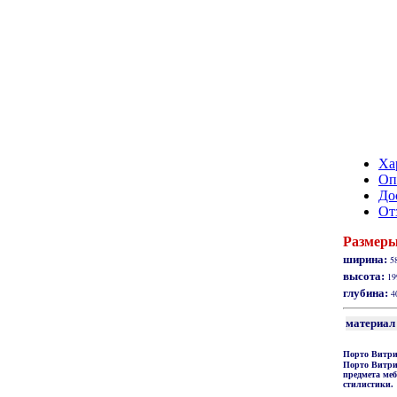
Ха
Оп
До
От
Размеры
ширина:
58
высота:
19
глубина:
4
материал 
Порто Витр
Порто Витр
предмета меб
стилистики.