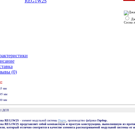
Дж
Сосна 
рактеристики
исание
ставка
зывы (0)
:
5 мм
95 мм
00 мм
:
ДСП
Порто
ина REG1W2S
- элемент модульной системы
, производство фабрики
Гербор.
ина REG1W2S
представляет собой компактную и простую конструкцию, выполненную из прочн
ели, который отлично смотрится в качестве элемента рассматриваемой модульной системы от 