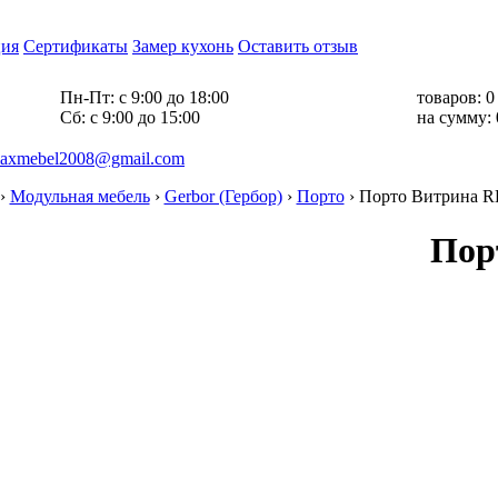
ия
Сертификаты
Замер кухонь
Оставить отзыв
Пн-Пт:
с 9:00 до 18:00
товаров:
0
Cб:
с 9:00 до 15:00
на сумму:
axmebel2008@gmail.com
›
Модульная мебель
›
Gerbor (Гербор)
›
Порто
›
Порто Витрина 
Пор