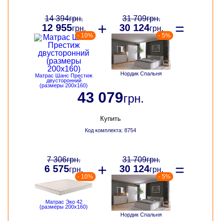
14 394
грн.
31 709
грн.
+
=
12 955
30 124
грн.
грн.
- 10%
- 5%
Нордик Спальня
Матрас Шанс Престиж
двусторонний
(размеры 200х160)
43 079
грн.
Купить
Код комплекта: 8754
7 306
грн.
31 709
грн.
+
=
6 575
30 124
грн.
грн.
- 10%
- 5%
Матрас Эко 42
(размеры 200х160)
Нордик Спальня