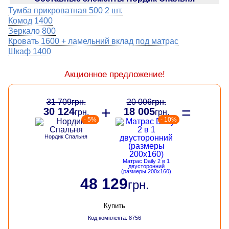
Тумба прикроватная 500 2 шт.
Комод 1400
Зеркало 800
Кровать 1600 + ламельний вклад под матрас
Шкаф 1400
Акционное предложение!
31 709
грн.
20 006
грн.
+
=
30 124
18 005
грн.
грн.
- 5%
- 10%
Нордик Спальня
Матрас Daily 2 в 1
двусторонний
(размеры 200х160)
48 129
грн.
Купить
Код комплекта: 8756