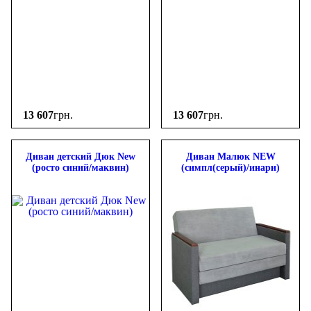
13 607
грн.
13 607
грн.
Диван детский Дюк New
Диван Малюк NEW
(росто синий/маквин)
(симпл(серый)/инари)