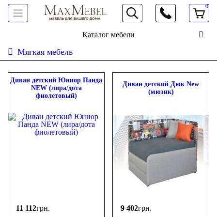
0
066 472 19 61
Каталог мебели
Мягкая мебель
Сортировать:
дешевле
дороже
новинки
популярность
ФИЛЬТР
Диван детский Юниор Панда
Диван детский Дюк New
NEW (лира/дота
(мюзик)
фиолетовый)
Цена
-
грн.
Тип
Диван
(6)
Детский диван
(18)
Форма
Прямой
(19)
11 112
грн.
9 402
грн.
Угловой
(5)