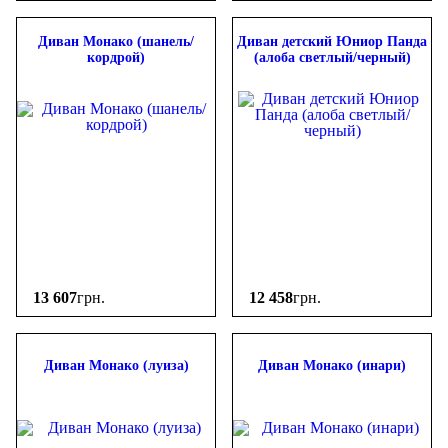
Механизм трансформации
Диван Монако (шанель/
Диван детский Юниор Панда
Еврокнижка
(5)
кордрой)
(алоба светлый/черный)
алеко
(2)
Выкатной
(17)
13 607
грн.
12 458
грн.
Диван Монако (луиза)
Диван Монако (инари)