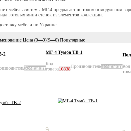
ит мебель системы МГ-4 предлагает не только в модульном вар
 вида готовых мини стенок из элементов коллекции.
оставку мебели по Украине.
менование
Цена (0—9)
(9—0)
Популярные
МГ-4 Тумба ТВ-1
В-2
Пол
Код
Производитель
Компанит
Код
оизводитель
Компанит
товара
10838
тов