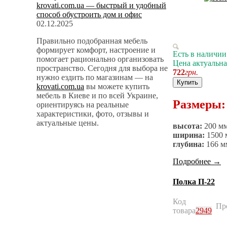
krovati.com.ua — быстрый и удобный
способ обустроить дом и офис
02.12.2025
Правильно подобранная мебель
формирует комфорт, настроение и
Есть в наличии
помогает рационально организовать
Цена актуальна
пространство. Сегодня для выбора не
722
грн.
нужно ездить по магазинам — на
Купить
krovati.com.ua
вы можете купить
мебель в Киеве и по всей Украине,
Размеры:
ориентируясь на реальные
характеристики, фото, отзывы и
актуальные цены.
высота:
200 м
ширина:
1500 
глубина:
166 м
Подробнее
→
Полка П-22
Код
Пр
товара
2949