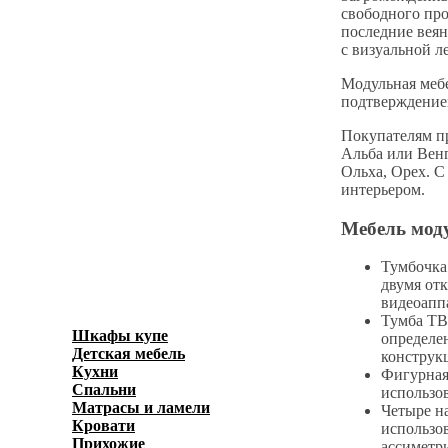
свободного про
последние веян
с визуальной л
Модульная мебе
подтверждение
Покупателям пр
Альба или Венг
Ольха, Орех. С
интерьером.
Мебель моду
Тумбочка
двумя от
видеоапп
Тумба ТВ
Шкафы купе
(596)
определе
Детская мебель
(278)
конструк
Кухни
(3871)
Фигурная
Спальни
(1038)
использо
Матрасы и ламели
(40)
Четыре н
Кровати
(636)
использо
Прихожие
(450)
ассиметр