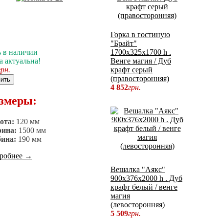
Горка в гостиную
"Брайт"
ь в наличии
1700х325х1700 h .
а актуальна!
Венге магия / Дуб
грн.
крафт серый
(правосторонняя)
ить
4 852
грн.
змеры:
ота:
120 мм
ина:
1500 мм
бина:
190 мм
робнее
→
Вешалка "Аякс"
900х376х2000 h . Дуб
крафт белый / венге
магия
(левосторонняя)
5 509
грн.