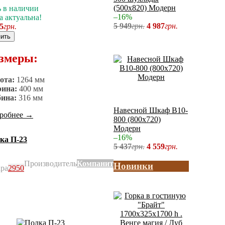
(500x820) Модерн
ь в наличии
–16%
а актуальна!
5 949
грн.
4 987
грн.
5
грн.
ить
змеры:
ота:
1264 мм
ина:
400 мм
бина:
316 мм
Навесной Шкаф В10-
робнее
→
800 (800x720)
Модерн
–16%
ка П-23
5 437
грн.
4 559
грн.
Производитель
Компанит
Новинки
ара
2950