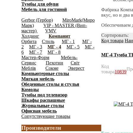
Тумбы для обуви
(158)
Мебель для гостиной
Фабрика Компан
(697)
Модульная мебель
вкус, но и два
(2956)
Gerbor (Гербор)
MiroMark(Миро
(345)
Обеспечиваем д
Марк)
VIP - MASTER (Вип-
(408)
мастер)
VMV
(18)
Сортировать:
Холдинг
Компанит
(181)
(62)
Код товара
Наи
Орбита
Стиль
МГ - 1
МГ -
(5)
(15)
(11)
2
МГ - 3
МГ - 4
МГ - 5
МГ -
(9)
(6)
(7)
(5)
6
МГ - 7
МГ - 8
(8)
(3)
(2)
МГ-4 Тумба Т
Мастер-Форм
Мебель-
(1120)
Сервис
Пехотин
Світ
(346)
(15)
Код
Меблів
Сокме
Эверест
(203)
(139)
(119)
Пр
товара
10839
Компьютерные столы
(192)
Мягкая мебель
(141)
Обеденные cтолы и стулья
(159)
Комоды
(597)
Тумбы под телевизор
(146)
Шкафы распашные
(1241)
Журнальные столы
(91)
Офисная мебель
(328)
Сопутствующие товары
(65)
Производители