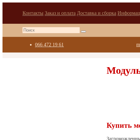
Контакты
Заказ и оплата
Доставка и сборка
Информац
066 472 19 61
m
Модуль
Купить м
Загроможденные