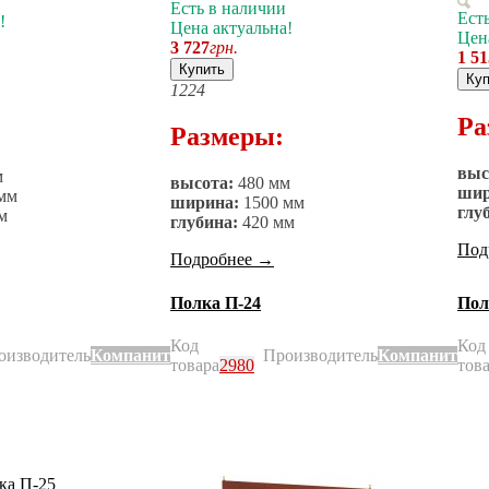
Есть в наличии
Ест
!
Цена актуальна!
Цен
3 727
грн.
1 51
Купить
Куп
12
24
Ра
Размеры:
выс
м
высота:
480 мм
шир
мм
ширина:
1500 мм
глу
м
глубина:
420 мм
Под
Подробнее
→
Полка П-24
Пол
Код
Код
оизводитель
Компанит
Производитель
Компанит
товара
2980
тов