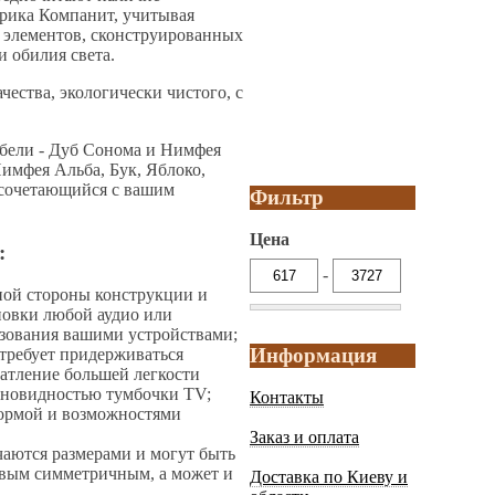
брика Компанит, учитывая
 элементов, сконструированных
 обилия света.
ества, экологически чистого, с
ебели - Дуб Сонома и Нимфея
имфея Альба, Бук, Яблоко,
 сочетающийся с вашим
Фильтр
Цена
:
-
ной стороны конструкции и
новки любой аудио или
ьзования вашими устройствами;
Информация
требует придерживаться
атление большей легкости
зновидностью тумбочки TV;
Контакты
формой и возможностями
Заказ и оплата
чаются размерами и могут быть
овым симметричным, а может и
Доставка по Киеву и