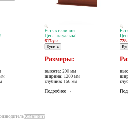
Есть в наличии
Ест
!
Цена актуальна!
Цен
617
грн.
728
Купить
Куп
Размеры:
Ра
м
высота:
200 мм
выс
мм
ширина:
1200 мм
шир
м
глубина:
166 мм
глу
Подробнее
→
Под
оизводитель
Компанит