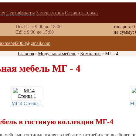
ия
Сертификаты
Замер кухонь
Оставить отзыв
Пн-Пт:
с 9:00 до 18:00
товаров:
0
Cб:
с 9:00 до 15:00
на сумму:
axmebel2008@gmail.com
Главная
›
Модульная мебель
›
Компанит
›
МГ - 4
ная мебель МГ - 4
МГ-4 Стенка 1
МГ
ебель в гостиную коллекции МГ-4
 мебелью гостиные уходят в небытие, потребители все более 