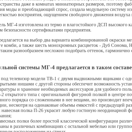
странства даже в комнатах миниатюрных размеров, поэтому фа
ия моды и преобладающий спрос, создала модульную систему из
егкостью восприятия, ощущением свободного движения воздуха и
ль МГ-4 изготовлена из термо и влагостойкого ДСП высокого кач
м безопасности сертификатами предприятия.
едлагается на выбор два варианта комбинированной окраски м
е комби, а также шесть монохромных расцветок - Дуб Сонома, Н
 таким разнообразием несложно подобрать оттенок, гармонично
льной системы МГ-4 предлагается в таком составе
 под телевизор модели ТВ-1 с двумя выдвижными ящиками с од
крытыми нишами с другой стороны обеспечит возможность уста
аратуры и хранение необходимых аксессуаров для удобного пол
-2 открытого типа с оригинальной фигурной полкой в центре по
нного порядка со сложенными в нее вещами, но производит впеч
ции, несмотря на одинаковые объемы емкостей с предыдущей ра
 навесная полка П-26 украсит любую гостиную неординарной 
вания;
авесных полки более простой классической конфигурации разли
ваны в различных комбинациях с остальной мебелью или групп
ичным расположением на стенах.