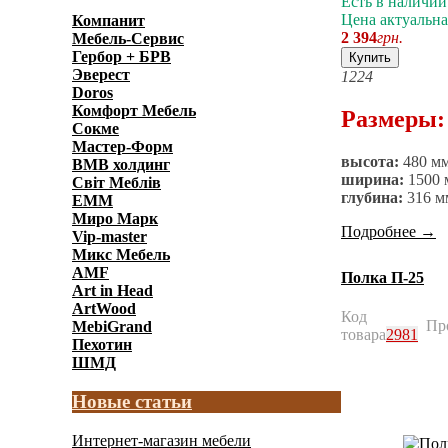
Есть в наличии
Цена актуальна
Компанит
2 394
грн.
Мебель-Сервис
Гербор + БРВ
Купить
Эверест
12
24
Doros
Комфорт Мебель
Размеры:
Сокме
Мастер-Форм
высота:
480 м
ВМВ холдинг
ширина:
1500 
Світ Меблів
глубина:
316 м
ЕММ
Миро Марк
Подробнее
→
Vip-master
Микс Мебель
AMF
Полка П-25
Art in Head
ArtWood
Код
Пр
MebiGrand
товара
2981
Пехотин
ШМД
Новые статьи
Интернет-магазин мебели