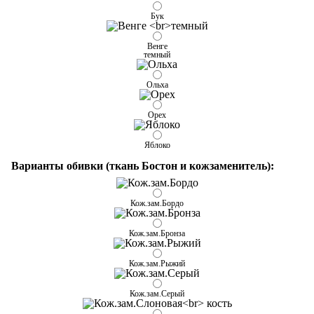
Бук
Венге
темный
Ольха
Орех
Яблоко
Варианты обивки (ткань Бостон и кожзаменитель):
Кож.зам.Бордо
Кож.зам.Бронза
Кож.зам.Рыжий
Кож.зам.Серый