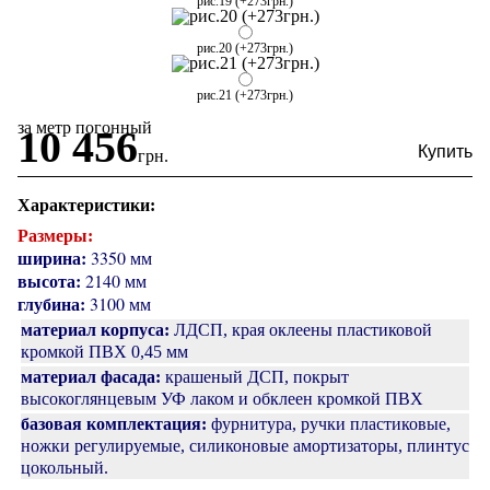
рис.19 (+273грн.)
рис.20 (+273грн.)
рис.21 (+273грн.)
за метр погонный
10 456
грн.
Характеристики:
Размеры:
ширина:
3350 мм
высота:
2140 мм
глубина:
3100 мм
материал корпуса:
ЛДСП, края оклеены пластиковой
кромкой ПВХ 0,45 мм
материал фасада:
крашеный ДСП, покрыт
высокоглянцевым УФ лаком и обклеен кромкой ПВХ
базовая комплектация:
фурнитура, ручки пластиковые,
ножки регулируемые, силиконовые амортизаторы, плинтус
цокольный.