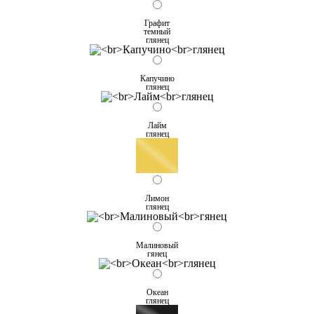
Графит
темный
глянец
Капучино
глянец
Лайм
глянец
Лимон
глянец
Малиновый
гянец
Океан
глянец