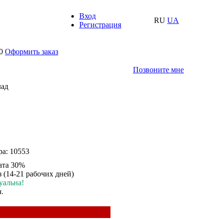
Вход
RU
UA
Регистрация
0
Оформить заказ
Позвоните мне
лад
ра:
10553
ата 30%
з (14-21 рабочих дней)
уальна!
н.