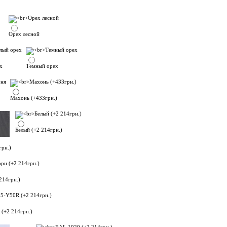
Орех лесной
х
Темный орех
Махонь (+433грн.)
Белый (+2 214грн.)
грн.)
214грн.)
(+2 214грн.)