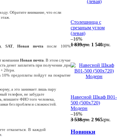
оду. Обратите внимание, что если
 этаж.
Столешница с
срезаным углом
(левая)
–16%
1 839
грн.
1 540
грн.
и
,
SAT
,
Новая почта
после 100%
т компании
Новая почта
. В этом случае
сть денег заплатить при получении ,при
+ 20грн.
за 10% предоплаты пойдут на покрытие
орму, а это занимает лишь пару
ный телефон, не забудьте
Навесной Шкаф В01-
ль, впишите ФИО того человека,
500 (500x720)
тавки без проблем и сложностей.
Модерн
–16%
3 538
грн.
2 965
грн.
ете отказаться. В каждой
Новинки
и
.