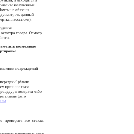
рупкий, и находится в
тривайте полученные
Почты не обязаны
едусмотреть данный
ертка, пассатижи).
рудники
 осмотра товара. Осмотр
Почты.
 заметить возможные
ртировке.
выявлении повреждений
-передачи" (бланк
ем причин отказа
процедуры возврата либо
 детальные фото
i.ua
о проверить все стекла,
следует монтировать этот