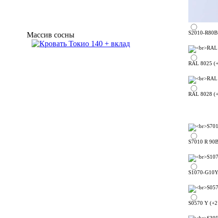
S2010-R80B 
Массив сосны
RAL 8025 (+
RAL 8028 (+
S7010 R 90B
S1070-G10Y 
S0570 Y (+2