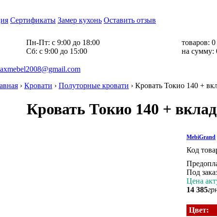
ия
Сертификаты
Замер кухонь
Оставить отзыв
Пн-Пт:
с 9:00 до 18:00
товаров:
0
Cб:
с 9:00 до 15:00
на сумму:
axmebel2008@gmail.com
авная
›
Кровати
›
Полуторные кровати
›
Кровать Токио 140 + вк
Кровать Токио 140 + вклад
MebiGrand
Код това
Предопл
Под зака
Цена акт
14 385
гр
Цвет: