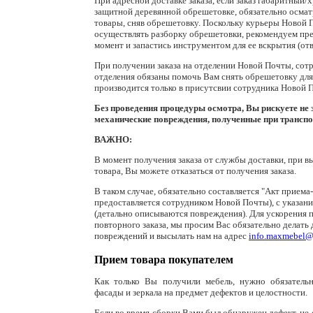
При адресной доставке заказа, если заказ габаритный/х
защитной деревянной обрешетовке, обязательно осма
товары, сняв обрешетовку. Поскольку курьеры Новой 
осуществлять разборку обрешетовки, рекомендуем пр
момент и запастись инструментом для ее вскрытия (отв
При получении заказа на отделении Новой Почты, сот
отделения обязаны помочь Вам снять обрешетовку для
производится только в присутсвии сотрудника Новой 
Без проведения процедуры осмотра, Вы рискуете не
механические повреждения, полученные при транспо
ВАЖНО:
В момент получения заказа от службы доставки, при 
товара, Вы можете отказаться от получения заказа.
В таком случае, обязательно составляется "Акт приема
предоставляется сотрудником Новой Почты), с указани
(детально описываются повреждения). Для ускорения 
повторного заказа, мы просим Вас обязательно делать
повреждений и высылать нам на адрес
info.maxmebel@
Прием товара покупателем
Как только Вы получили мебель, нужно обязательн
фасады и зеркала на предмет дефектов и целостности.
Если во время сборки Вами был обнаружен дефект, не 