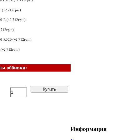
 (+2 712грн.)
 712грн.)
(+2 712грн.)
ты оббивки:
Купить
Информация