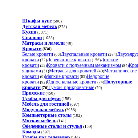
Шкафы купе
(596)
Детская мебель
(278)
Кухни
(3871)
Спальни
(1038)
Матрасы и ламели
(40)
Кровати
(636)
Белые кровати
Двуспальные кровати
Двухъяру
(66)
(284)
кровати
Деревянные кровати
Детские
(22)
(156)
кровати
Кровати с подъемным механизмом
Кро
(52)
(84)
ящиками
Матрасы для кроватей
Металлические
(51)
(40)
кровати
Мягкие кровати
Недорогие
(0)
(85)
кровати
Односпальные кровати
Полуторные
(92)
(74)
кровати
Тумбы прикроватные
(76)
(79)
Прихожие
(450)
Тумбы для обуви
(158)
Мебель для гостиной
(697)
Модульная мебель
(2956)
Компьютерные столы
(192)
Мягкая мебель
(141)
Обеденные cтолы и стулья
(159)
Комоды
(597)
Тумбы под телевизор
(146)