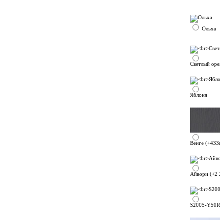
Ольха
Светлый оре
Яблоня
Венге (+433
Айвори (+2 
S2005-Y50R 