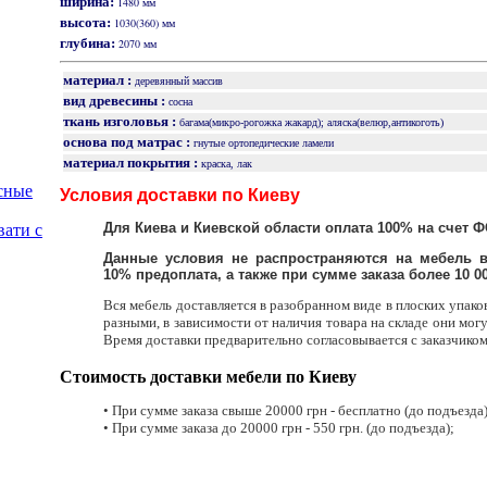
ширина:
1480 мм
высота:
1030(360) мм
глубина:
2070 мм
материал :
деревянный массив
вид древесины :
сосна
ткань изголовья :
багама(микро-рогожка жакард); аляска(велюр,антикоготь)
основа под матрас :
гнутые ортопедические ламели
материал покрытия :
краска, лак
сные
Условия доставки по Киеву
Для Киева и Киевской области оплата 100% на счет Ф
вати с
Данные условия не распространяются на мебель в
10% предоплата, а также при сумме заказа более 10 000
Вся мебель доставляется в разобранном виде в плоских упако
разными, в зависимости от наличия товара на складе они могут
Время доставки предварительно согласовывается с заказчиком
Стоимость доставки мебели по Киеву
• При сумме заказа свыше 20000 грн - бесплатно (до подъезда)
• При сумме заказа до 20000 грн - 550 грн. (до подъезда);