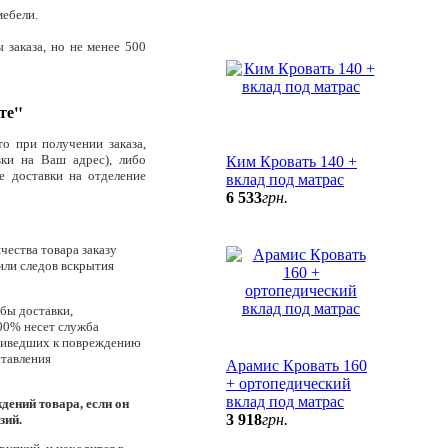
мебели.
 заказа, но не менее 500
те"
о при получении заказа,
вки на Ваш адрес), либо
Ким Кровать 140 +
е доставки на отделение
вклад под матрас
6 533
грн.
чества товара заказу
или следов вскрытия
бы доставки,
100% несет служба
приведших к повреждению
ставления
Арамис Кровать 160
+ ортопедический
вклад под матрас
дений товара, если он
3 918
грн.
зий.