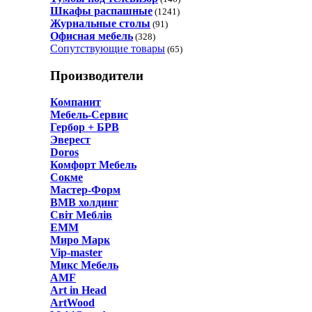
Шкафы распашные
(1241)
Журнальные столы
(91)
Офисная мебель
(328)
Сопутствующие товары
(65)
Производители
Компанит
Мебель-Сервис
Гербор + БРВ
Эверест
Doros
Комфорт Мебель
Сокме
Мастер-Форм
ВМВ холдинг
Світ Меблів
ЕММ
Миро Марк
Vip-master
Микс Мебель
AMF
Art in Head
ArtWood