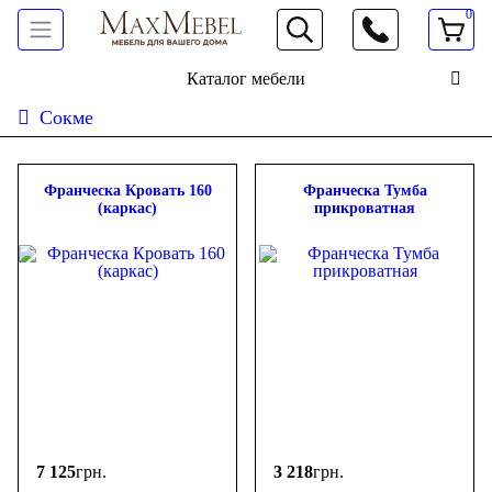
0
066 472 19 61
Каталог мебели
Сокме
Сортировать:
дешевле
дороже
новинки
популярность
ФИЛЬТР
Франческа Кровать 160
Франческа Тумба
(каркас)
прикроватная
Цена
-
грн.
7 125
грн.
3 218
грн.