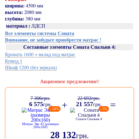
ширина:
4500 мм
высота:
2080 мм
глубина:
380 мм
материал :
ЛДСП
Все элементы системы Соната
Внимание, не забудьте приобрести матрас !
Составные элементы Соната Спальня 4:
Кровать 1600 + вклад под матрас
Комод 1
Шкаф 1200 (без зеркала)
Акционное предложение!
7 306
грн.
22 692
грн.
+
=
6 575
21 557
грн.
грн.
- 10%
- 5%
Соната Спальня 4
Матрас Эко 42 (размеры
200х160)
28 132
грн.