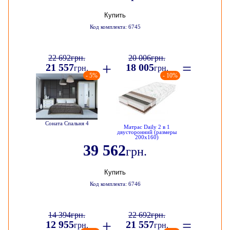
Купить
Код комплекта: 6745
22 692
грн.
20 006
грн.
+
=
21 557
18 005
грн.
грн.
- 5%
- 10%
Соната Спальня 4
Матрас Daily 2 в 1
двусторонний (размеры
200х160)
39 562
грн.
Купить
Код комплекта: 6746
14 394
грн.
22 692
грн.
+
=
12 955
21 557
грн.
грн.