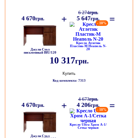
6 274
грн.
+
=
4 670
5 647
грн.
грн.
- 10%
Кресло Атлетик
Пластик-М Неаполь N-
20
Джули Стол
письменный BIU/120
10 317
грн.
Купить
Код комплекта: 7313
4 673
грн.
+
=
4 670
4 206
грн.
грн.
- 10%
Кресло Ultra Хром А-1/
Сетка черная
Джули Стол