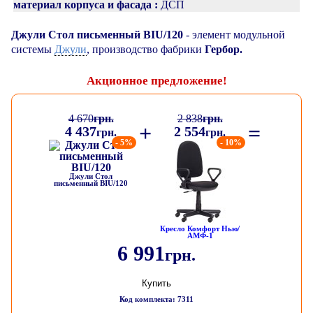
материал корпуса и фасада :
ДСП
Джули Стол письменный BIU/120
- элемент модульной
Джули
системы
, производство фабрики
Гербор.
Акционное предложение!
4 670
грн.
2 838
грн.
+
=
4 437
2 554
грн.
грн.
- 5%
- 10%
Джули Стол
письменный BIU/120
Кресло Комфорт Нью/
АМФ-1
6 991
грн.
Купить
Код комплекта: 7311