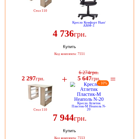
Cтол 110
Кресло Комфорт Нью/
АМФ-1
4 736
грн.
Купить
Код комплекта: 7551
6 274
грн.
+
=
2 297
5 647
грн.
грн.
- 10%
Кресло Атлетик
Пластик-М Неаполь N-
20
Cтол 110
7 944
грн.
Купить
Код комплекта: 7553