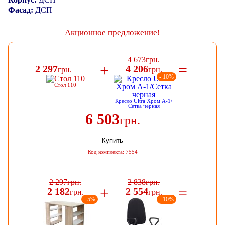
Фасад:
ДСП
Акционное предложение!
4 673
грн.
+
=
2 297
4 206
грн.
грн.
- 10%
Cтол 110
Кресло Ultra Хром А-1/
Сетка черная
6 503
грн.
Купить
Код комплекта: 7554
2 297
грн.
2 838
грн.
+
=
2 182
2 554
грн.
грн.
- 5%
- 10%