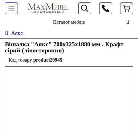
0
066 472 19 61
Каталог меблів
Аякс
Вішалка "Аякс" 700x325x1880 мм . Крафт
сірий (лівостороння)
product20945