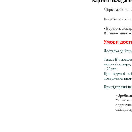
Вартість складанн
Збірка меблів - 
Послуга збирання
• Вартість склад
Врізання мийки-
Умови доста
Доставка здійсн
Також Ви может
вартості товару
+ 20грн.
При відмові кл
повернення цьог
При відправці ва
•
Зробити
Укажіть с
одержуват
складнощі