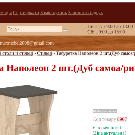
рмація
Сертифікати
Замір кухонь
Залишити відгук
Пн-Пт:
з 9:00 до 18:00
Cб:
з 9:00 до 15:00
maxmebel2008@gmail.com
 столи й стільці
›
Стільці
›
Табуретка Наполеон 2 шт.(Дуб самоа/
а Наполеон 2 шт.(Дуб самоа/р
Мебель-Сервіс
Код товару
8967
Є в наявності
Ціна актуальна!