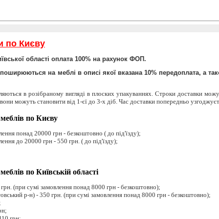
и по Києву
иївської області оплата 100% на рахунок ФОП.
 поширюються на меблі в описі якої вказана 10% передоплата, а та
вляються в розібраному вигляді в плоских упакуваннях. Строки доставки можу
 вони можуть становити від 1-єї до 3-х діб. Час доставки попередньо узгоджуєт
 меблів по Києву
лення понад 20000 грн - безкоштовно ( до під'їзду);
ення до 20000 грн - 550 грн. ( до під'їзду);
меблів по Київській області
0 грн. (при сумі замовлення понад 8000 грн - безкоштовно);
овський р-н) - 350 грн. (при сумі замовлення понад 8000 грн - безкоштовно);
;
рн;
410 грн;