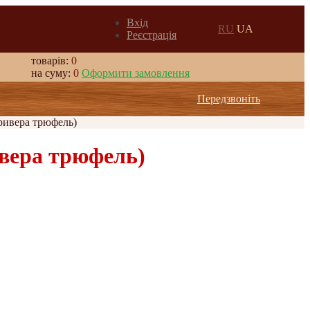
Вхід
RU
UA
Реєстрація
товарів:
0
на суму:
0
Оформити замовлення
Передзвоніть
ривера трюфель)
ивера трюфель)