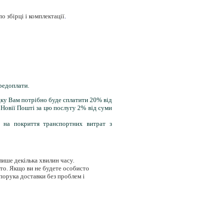
о збірці і комплектації
.
редоплати.
дку Вам потрібно буде сплатити 20% від
 Новії Пошті за цю послугу 2% від суми
ь на покриття транспортних витрат з
лише декілька хвилин часу.
істо. Якщо ви не будете особисто
апорука доставки без проблем і