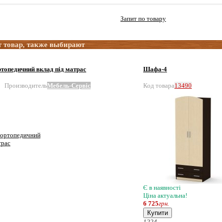
Запит по товару
 товар, также выбирают
ртопедичний вклад під матрас
Шафа-4
Производитель
Мебель-Сервіс
Код товара
13490
Є в наявності
Ціна актуальна!
6 725
грн.
Купити
12
24