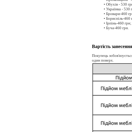
• Обухів - 530 гр
• Українка - 530 
• Бровари-460 гр
• Бориспіль-460 
• Ірпінь-460 грн;
• Буча-460 грн.
Вартість занесенн
Покупець зобов'язується
один поверх.