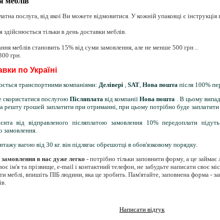
я меблів
платна послуга, від якої Ви можете відмовитися. У кожній упаковці є інструкція п
 здійснюється тільки в день доставки меблів.
ання меблів становить 15% від суми замовлення, але не менше 500 грн ..
300 грн.
вки по Україні
юється транспортними компаніями:
Делівері
,
SAT
,
Нова пошта
після 100% пе
е скористатися послугою
Післяплата
від компанії
Нова пошта
. В цьому випа
, а решту грошей заплатити при отриманні, при цьому потрібно буде заплатити
ієнта від відправленого післяплатою замовлення 10% передоплати підут
о замовлення.
нтажу вагою від 30 кг. він підлягає обрешотці в обов'язковому порядку.
 замовлення в нас дуже легко
- потрібно тільки заповнити форму, а це займає 
воє ім'я та прізвище, e-mail і контактний телефон, не забудьте написати своє м
и меблі, впишіть ПІБ людини, яка це зробить. Пам'ятайте, заповнена форма - з
в.
Написати відгук