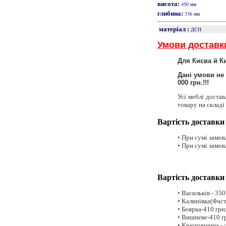
висота:
450 мм
глибина:
336 мм
матеріал :
ДСП
Умови доставк
Для Києва й К
Дані умови не
000 грн.!!!
Усі меблі доста
товару на складі
Вартість доставки
• При сумі замов
• При сумі замовл
Вартість доставки 
• Васильків - 35
• Калинівка(Фаст
• Боярка-410 грн
• Вишневе-410 г
• Крюковщина - 