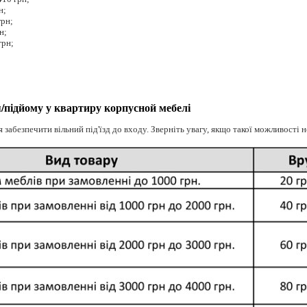
н;
грн;
н;
грн;
я/підйому у квартиру корпусной мебелі
 забезпечити вільний під'їзд до входу. Зверніть увагу, якщо такої можливості н