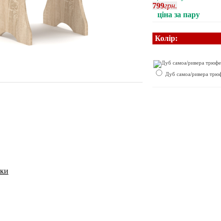
799
грн.
ціна за пару
Колір:
Дуб самоа/ривера трю
ики