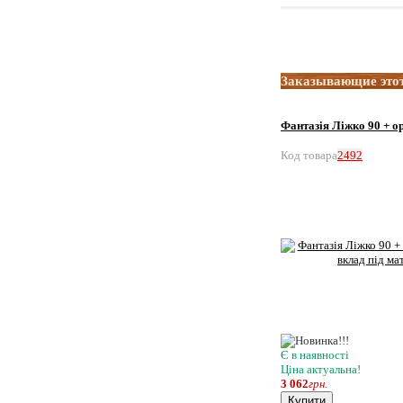
Заказывающие этот
Фантазія Ліжко 90 + о
Код товара
2492
Є в наявності
Ціна актуальна!
3 062
грн.
Купити