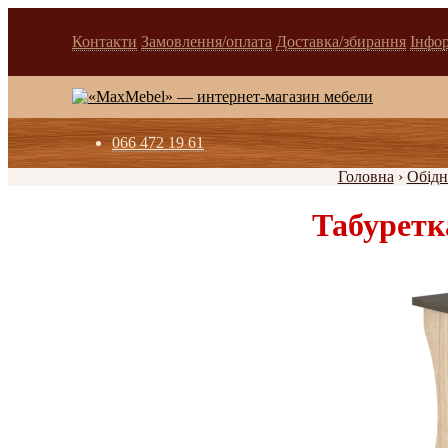
Контакти
Замовлення/оплата
Доставка/збирання
Інфо
066 472 19 61
Головна
›
Обідні
Табуретк