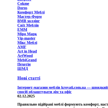
Cokme
Doros
Комфорт Меблi
Мастер-Форм
ВМВ холдінг
Світ Меблів
ЕММ
Міро Марк
Vip-master
Мікс Меблі
AMF
Art in Head
ArtWood
MebiGrand
Пехотін
ШМД
Нові статті
Інтернет-магазин меблів krovati.com.ua — швидкий
спосіб облаштувати дім та офіс
02.12.2025
Правильно підібрані меблі формують комфорт, наст