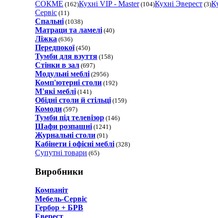
СОКМЕ
Кухнi VIP - Master
Кухнi Эверест
К
(162)
(104)
(3)
Сервіс
(11)
Спальні
(1038)
Матраци та ламелi
(40)
Ліжка
(636)
Передпокої
(450)
Тумби для взуття
(158)
Стінки в зал
(697)
Модульні меблі
(2956)
Комп'ютерні столи
(192)
М'які меблі
(141)
Обідні столи й стільці
(159)
Комоди
(597)
Тумби під телевізор
(146)
Шафи розпашні
(1241)
Журнальні столи
(91)
Кабінети і офісні меблі
(328)
Супутні товари
(65)
Виробники
Компаніт
Мебель-Сервіс
Гербор + БРВ
Еверест