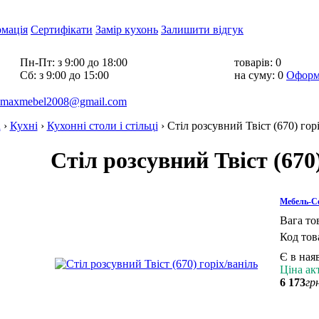
рмація
Сертифікати
Замір кухонь
Залишити відгук
Пн-Пт:
з 9:00 до 18:00
товарів:
0
Cб:
з 9:00 до 15:00
на суму:
0
Оформ
maxmebel2008@gmail.com
а
›
Кухні
›
Кухонні столи і стільці
›
Стіл розсувний Твіст (670) гор
Стіл розсувний Твіст (670
Мебель-Се
Вага то
Код то
Є в ная
Ціна ак
6 173
гр