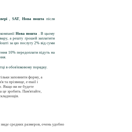
івері
,
SAT
,
Нова пошта
після
 компанії
Нова пошта
. В цьому
вару, а решту грошей заплатити
Пошті за цю послугу 2% від суми
лення 10% передоплати підуть на
ння.
тці в обов'язковому порядку.
тільки заповнити форму, а
'я та прізвище, e-mail і
о. Якщо ви не будете
 це зробить. Пам'ятайте,
складнощів.
 виде средних размеров, очень удобно