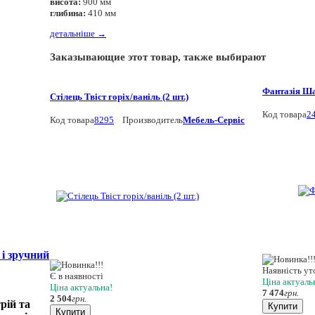
висота:
900 мм
глибина:
410 мм
детальніше
→
Заказывающие этот товар, также выбирают
Фантазія Ш
Стілець Твіст горіх/ваніль (2 шт.)
Код товара
2
Код товара
8295
Производитель
Мебель-Сервіс
 і зручний
Наявність у
Є в наявності
Ціна актуаль
Ціна актуальна!
7 474
грн.
2 504
грн.
рій та
Купити
Купити