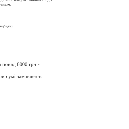
зчиком.
ід'їзду);
я понад 8000 грн -
при сумі замовлення