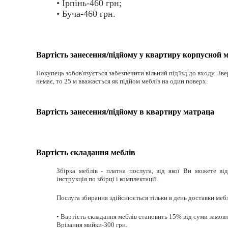
• Ірпінь-460 грн;
• Буча-460 грн.
Вартість занесення/підйому у квартиру корпусной м
Покупець зобов'язується забезпечити вільний під'їзд до входу. Зве
немає, то 25 м вважається як підйом меблів на один поверх.
Вартість занесення/підйому в квартиру матраца
Вартість складання меблів
Збірка меблів - платна послуга, від якої Ви можете ві
інструкція по збірці і комплектації
.
Послуга збирання здійснюється тільки в день доставки мебл
• Вартість складання меблів становить 15% від суми замовле
Врізання мийки-300 грн.