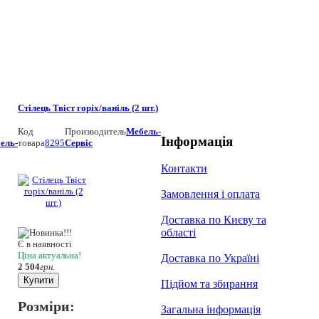
Стілець Твіст горіх/ваніль (2 шт.)
Код
Производитель
Мебель-
Інформація
ель-
товара
8295
Сервіс
Контакти
Замовлення і оплата
Доставка по Києву та
області
Є в наявності
Ціна актуальна!
Доставка по Україні
2 504
грн.
Купити
Підйом та збирання
Розміри:
Загальна інформація