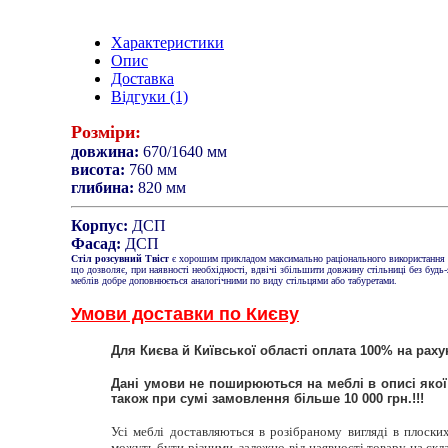
Характеристики
Опис
Доставка
Відгуки (1)
Розміри:
довжина:
670/1640 мм
висота:
760 мм
глибина:
820 мм
Корпус:
ДСП
Фасад:
ДСП
Стіл розсувний Твіст
є хорошим прикладом максимально раціонального використання в
що дозволяє, при наявності необхідності, вдвічі збільшити довжину стільниці без будь-я
меблів добре доповнюється аналогічними по виду стільцями або табуретами.
Умови доставки по Києву
Для Києва й Київської області оплата 100% на рах
Дані умови не поширюються на меблі в описі якої
також при сумі замовлення більше 10 000 грн.!!!
Усі меблі доставляються в розібраному вигляді в плоски
можуть бути різними, залежно від наявності товару на скл