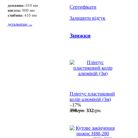
довжина:
410 мм
Сертифікати
висота:
900 мм
глибина:
410 мм
Залишити відгук
детальніше
→
Знижки
Плінтус пластиковий
колір алюміній (3м)
–17%
398
грн.
332
грн.