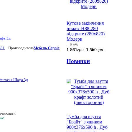
Кутове закінчення
нижнє Н88-280
відкрите (280x820)
афа 3д
Модерн
–16%
481
Производитель
Мебель-Сервіс
1 861
грн.
1 560
грн.
Новинки
точнювати
Тумба для взуття
на!
"Брайт" з ящиком
900х376х590 h . Дуб