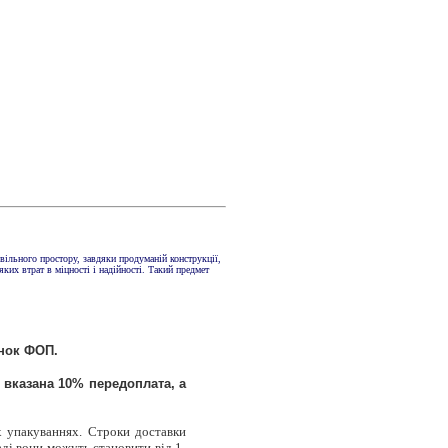
ільного простору, завдяки продуманій конструкції,
ких втрат в міцності і надійності. Такий предмет
унок ФОП.
 вказана 10% передоплата, а
х упакуваннях. Строки доставки
аді вони можуть становити від 1-