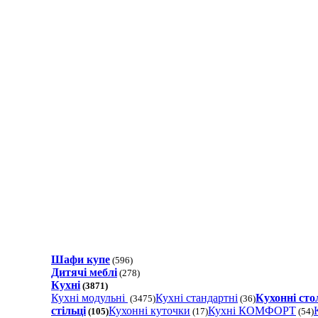
Шафи купе
(596)
Дитячі меблі
(278)
Кухні
(3871)
Кухні модульні
Кухні стандартні
Кухонні стол
(3475)
(36)
стільці
Кухонні куточки
Кухнi КОМФОРТ
(105)
(17)
(54)