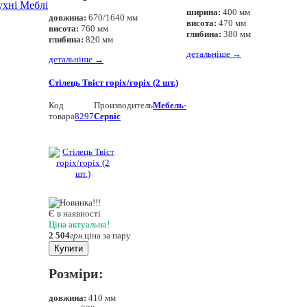
ухнi Меблі
ширина:
400 мм
довжина:
670/1640 мм
висота:
470 мм
висота:
760 мм
глибина:
380 мм
глибина:
820 мм
детальніше
→
детальніше
→
Стілець Твіст горіх/горіх (2 шт.)
Код
Производитель
Мебель-
товара
8297
Сервіс
Є в наявності
Ціна актуальна!
2 504
грн.
ціна за пару
Купити
Розміри:
довжина:
410 мм