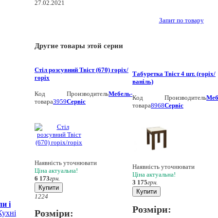
27.02.2021
Запит по товару
Другие товары этой серии
Стіл розсувний Твіст (670) горіх/
Табуретка Твіст 4 шт. (горіх/
горіх
ваніль)
Код
Производитель
Мебель-
Код
Производитель
Меб
товара
3959
Сервіс
товара
8968
Сервіс
Наявність уточнювати
Наявність уточнювати
Ціна актуальна!
Ціна актуальна!
6 173
грн.
3 175
грн.
Купити
Купити
12
24
и і
Розміри:
Розміри:
Кухнi