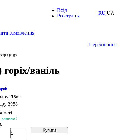
Вхід
RU
UA
Реєстрація
ити замовлення
Передзвоніть
іх/ваніль
) горіх/ваніль
рвіс
вару:
35
кг.
вару
3958
вності
туальна!
н.
Купити