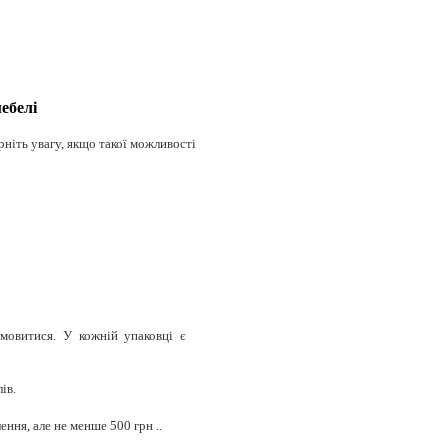
ебелі
рніть увагу, якщо такої можливості
дмовитися. У кожній упаковці є
ів.
ння, але не менше 500 грн ..