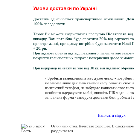
Умови доставки по Україні
Доставка здійснюється транспортними компаніями:
Дел
100% передоплати.
Також Ви можете скористатися послугою
Післяплата
від
випадку Вам потрібно буде сплатити 20% від вартості то
при отриманні, при цьому потрібно буде заплатити Новії 
+ 20грн.
При відмові клієнта від відправленого післяплатою замов
покриття транспортних витрат з повернення цього замовле
При відправці вантажу вагою від 30 кг. він підлягає обрешо
•
Зробити замовлення в нас дуже легко
- потрібно 
це займає лише декілька хвилин часу. Укажіть своє ім
контактний телефон, не забудьте написати своє міст
особисто одержувати меблі, впишіть ПІБ людини, яка
заповнена форма - запорука доставки без проблем і 
Написати відгук
Отличный стол. Качество хорошее. В сложенном
Гость
раздвигается.