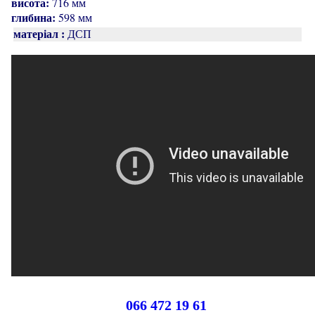
висота:
716 мм
глибина:
598 мм
матеріал :
ДСП
066 472 19 61