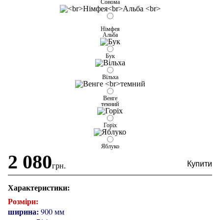
Сонома
Німфея
Альба
Бук
Вільха
Венге
темний
Горіх
Яблуко
2 080
грн.
Характеристики:
Розміри:
ширина:
900 мм