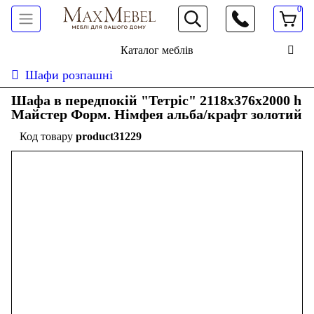
0
066 472 19 61
Каталог меблів
Шафи розпашні
Шафа в передпокій "Тетріс" 2118х376х2000 h
Майстер Форм. Німфея альба/крафт золотий
product31229