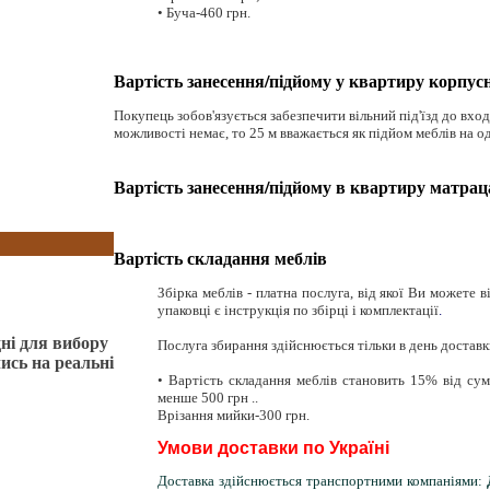
• Буча-460 грн.
Вартість занесення/підйому у квартиру корпус
Покупець зобов'язується забезпечити вільний під'їзд до входу
можливості немає, то 25 м вважається як підйом меблів на о
Вартість занесення/підйому в квартиру матрац
Вартість складання меблів
Збірка меблів - платна послуга, від якої Ви можете 
упаковці є інструкція по збірці і комплектації
.
ні для вибору
Послуга збирання здійснюється тільки в день доставк
ись на реальні
• Вартість складання меблів становить 15% від сум
менше 500 грн ..
Врізання мийки-300 грн.
Умови доставки по Україні
Доставка здійснюється транспортними компаніями: