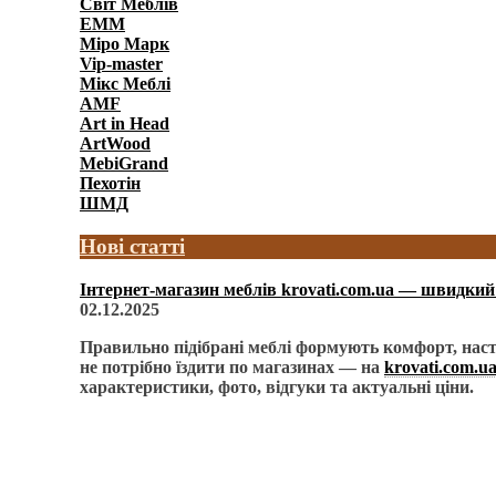
Світ Меблів
ЕММ
Міро Марк
Vip-master
Мікс Меблі
AMF
Art in Head
ArtWood
MebiGrand
Пехотін
ШМД
Нові статті
Інтернет-магазин меблів krovati.com.ua — швидкий 
02.12.2025
Правильно підібрані меблі формують комфорт, наст
не потрібно їздити по магазинах — на
krovati.com.u
характеристики, фото, відгуки та актуальні ціни.