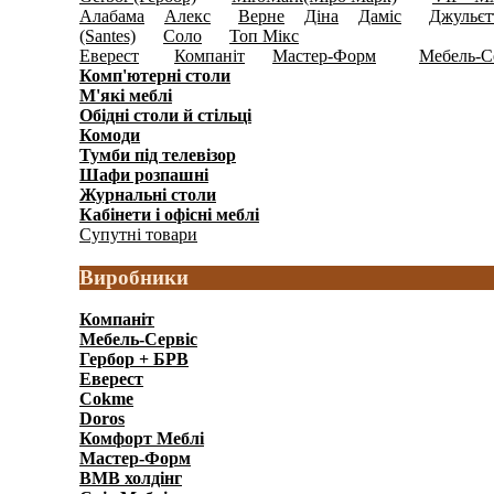
Алабама
Алекс
Верне
Діна
Даміс
Джульєт
(3)
(12)
(8)
(5)
(12)
(Santes)
Соло
Топ Мікс
(11)
(26)
(12)
Еверест
Компаніт
Мастер-Форм
Мебель-С
(119)
(62)
(1120)
Комп'ютерні столи
(192)
М'які меблі
(141)
Обідні столи й стільці
(159)
Комоди
(597)
Тумби під телевізор
(146)
Шафи розпашні
(1241)
Журнальні столи
(91)
Кабінети і офісні меблі
(328)
Супутні товари
(65)
Виробники
Компаніт
Мебель-Сервіс
Гербор + БРВ
Еверест
Cokme
Doros
Комфорт Меблi
Мастер-Форм
ВМВ холдінг