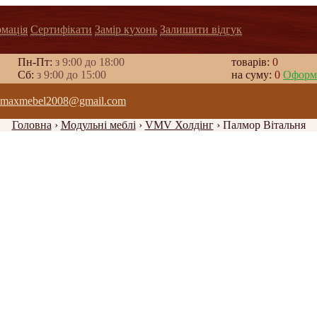
рмація
Сертифікати
Замір кухонь
Залишити відгук
Пн-Пт:
з 9:00 до 18:00
товарів:
0
Cб:
з 9:00 до 15:00
на суму:
0
Оформ
maxmebel2008@gmail.com
Головна
›
Модульні меблі
›
VMV Холдінг
›
Палмор Вітальня