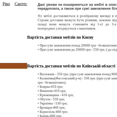
Ріко
Сантес
7)
(5)
Дані умови не поширюються на меблі в описі
передоплата, а також при сумі замовлення біль
Усі меблі доставляються в розібраному вигляді в 
Строки доставки можуть бути різними, залежно від
складі вони можуть становити від 1-єї до 3-х
попередньо узгоджується з заказчиком.
Вартість доставки меблів по Києву
• При сумі замовлення понад 20000 грн - безкоштовно (
• При сумі замовлення до 20000 грн - 550 грн. ( до під'
Вартість доставки меблів по Київській області
• Васильків - 350 грн. (при сумі замовлення понад 800
• Калинівка(Фастовський р-н) - 350 грн. (при сумі за
грн - безкоштовно);
• Боярка-410 грн;
• Вишневе-410 грн;
• Крюковщина - 410 грн;
• Обухів - 530 грн;
• Українка - 530 грн;
• Бровари-460 грн;
• Бориспіль-460 грн;
• Ірпінь-460 грн;