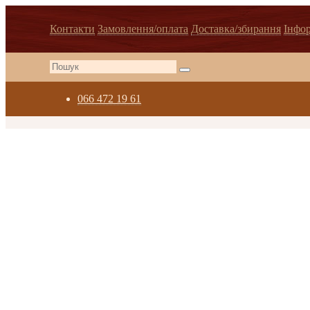
Контакти
Замовлення/оплата
Доставка/збирання
Інфо
066 472 19 61