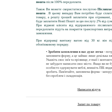
пошта
після 100% передоплати.
Також Ви можете скористатися послугою
Післяпл
пошта
. В цьому випадку Вам потрібно буде сплат
товару, а решту грошей заплатити при отриманні,
буде заплатити Новії Пошті за цю послугу 2% від сум
При відмові клієнта від відправленого післяпл
передоплати підуть на покриття транспортних витра
замовлення.
При відправці вантажу вагою від 30 кг. він пі
обов'язковому порядку.
•
Зробити замовлення в нас дуже легко
- пот
заповнити форму, а це займає лише декілька хв
Укажіть своє ім'я та прізвище, e-mail і контак
не забудьте написати своє місто. Якщо ви не б
особисто одержувати меблі, впишіть ПІБ люди
зробить. Пам'ятайте, заповнена форма - запор
без проблем і складнощів.
Написати відгук
Запит по товару