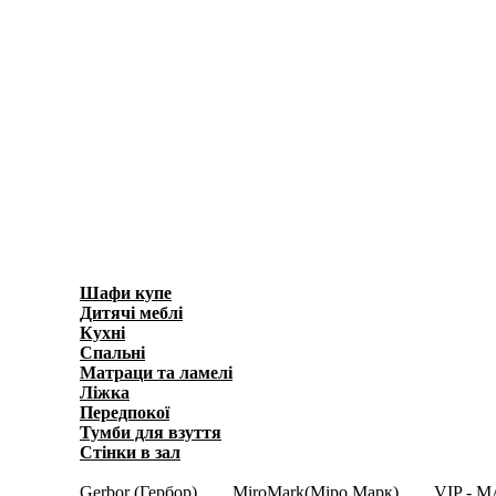
Шафи купе
(596)
Дитячі меблі
(278)
Кухні
(3871)
Спальні
(1038)
Матраци та ламелi
(40)
Ліжка
(636)
Передпокої
(450)
Тумби для взуття
(158)
Стінки в зал
(697)
Модульні меблі
(2956)
Gerbor (Гербор)
MiroMark(Міро Марк)
VIP - M
(345)
(408)