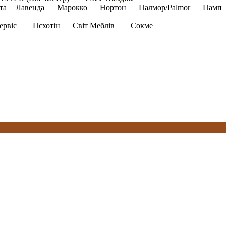
та
Лавенда
Марокко
Нортон
Палмор/Palmor
Памп
(4)
(16)
(11)
(21)
(10)
(
ервіс
Пєхотін
Світ Меблів
Сокме
(346)
(15)
(203)
(139)