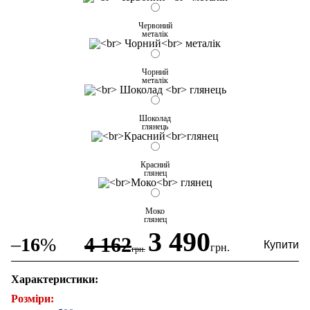
Червоний
металік
Чорний
металік
Шоколад
глянець
Красний
глянец
Моко
глянец
3 490
4 162
–
16
%
грн.
грн.
Характеристики:
Розміри: