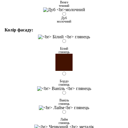
Венге
темний
Дуб
молочний
Колір фасаду:
Білий
глянець
Бордо
глянець
Ваніль
глянець
Лайм
глянець