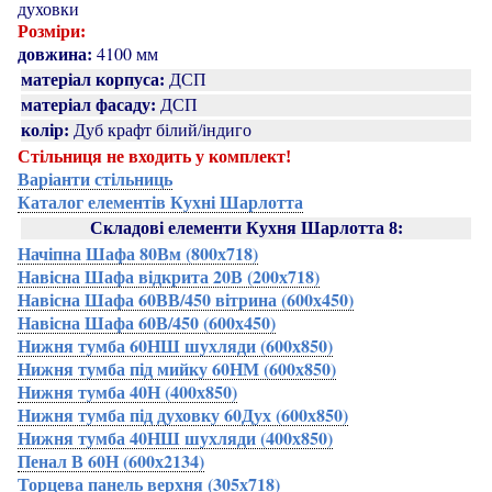
духовки
Розміри:
довжина:
4100 мм
матеріал корпуса:
ДСП
матеріал фасаду:
ДСП
колір:
Дуб крафт білий/індиго
Стільниця не входить у комплект!
Варіанти стільниць
Каталог елементів Кухні Шарлотта
Складові елементи Кухня Шарлотта 8:
Начіпна Шафа 80Вм (800х718)
Навісна Шафа відкрита 20В (200х718)
Навісна Шафа 60ВВ/450 вітрина (600х450)
Навісна Шафа 60В/450 (600х450)
Нижня тумба 60НШ шухляди (600х850)
Нижня тумба під мийку 60НМ (600х850)
Нижня тумба 40Н (400х850)
Нижня тумба під духовку 60Дух (600х850)
Нижня тумба 40НШ шухляди (400х850)
Пенал В 60Н (600х2134)
Торцева панель верхня (305х718)