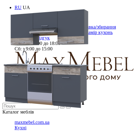
RU
UA
Вхід
Реєстрація
Контакти
Замовлення/оплата
Доставка/збирання
Загальна інформація
Сертифікати
Замір кухонь
Залишити відгук
Пн-Пт:
з 9:00 до 18:00
Cб:
з 9:00 до 15:00
066 472 19 61
0
Каталог меблів
maxmebel.com.ua
Кухні