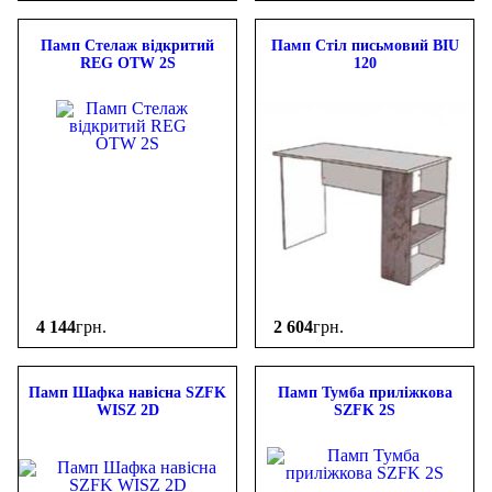
Памп Стелаж відкритий
Памп Стіл письмовий BIU
REG OTW 2S
120
4 144
грн.
2 604
грн.
Памп Шафка навісна SZFK
Памп Тумба приліжкова
WISZ 2D
SZFK 2S