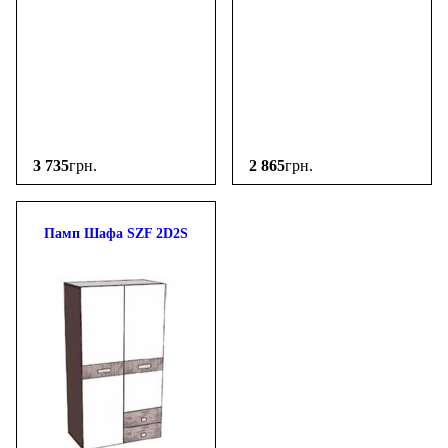
3 735
грн.
2 865
грн.
Памп Шафа SZF 2D2S