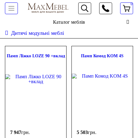
0
066 472 19 61
Каталог меблів
Дитячі модульні меблі
Сортувати:
дешевше
дорожче
новинки
популярність
ФІЛЬТР
Памп Ліжко LOZE 90 +вклад
Памп Комод KOM 4S
Ціна
-
грн.
Входить у комплект
Ліжко (перший поверх)
(1)
Приліжкова тубма
(6)
7 947
грн.
5 503
грн.