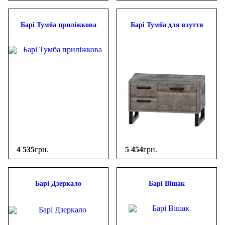
Барі Тумба приліжкова
Барі Тумба для взуття
4 535
грн.
5 454
грн.
Барі Дзеркало
Барі Вішак