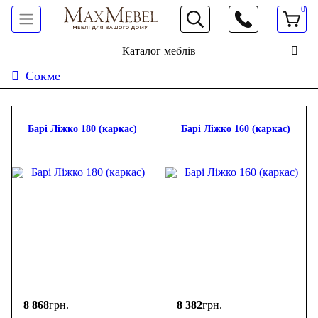
0
066 472 19 61
Каталог меблів
Сокме
Сортувати:
дешевше
дорожче
новинки
популярність
ФІЛЬТР
Барі Ліжко 180 (каркас)
Барі Ліжко 160 (каркас)
Ціна
-
грн.
8 868
грн.
8 382
грн.