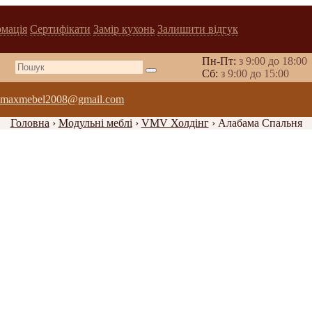
рмація
Сертифікати
Замір кухонь
Залишити відгук
Пн-Пт:
з 9:00 до 18:00
Cб:
з 9:00 до 15:00
maxmebel2008@gmail.com
Головна
›
Модульні меблі
›
VMV Холдінг
›
Алабама Спальня