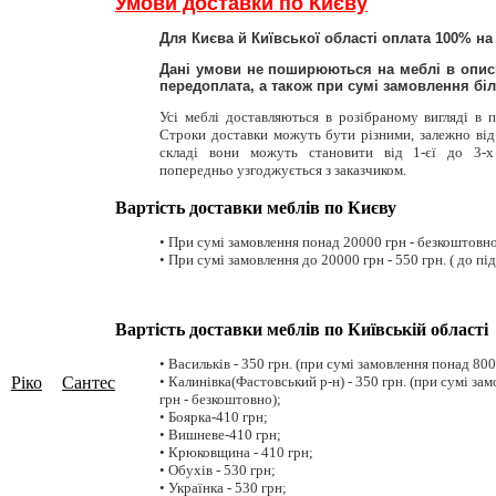
Умови доставки по Києву
Для Києва й Київської області оплата 100% н
Дані умови не поширюються на меблі в описі
передоплата, а також при сумі замовлення біль
Усі меблі доставляються в розібраному вигляді в 
Строки доставки можуть бути різними, залежно від
складі вони можуть становити від 1-єї до 3-х
попередньо узгоджується з заказчиком.
Вартість доставки меблів по Києву
• При сумі замовлення понад 20000 грн - безкоштовно (
• При сумі замовлення до 20000 грн - 550 грн. ( до під'
Вартість доставки меблів по Київській області
• Васильків - 350 грн. (при сумі замовлення понад 800
Ріко
Сантес
• Калинівка(Фастовський р-н) - 350 грн. (при сумі за
7)
(5)
грн - безкоштовно);
• Боярка-410 грн;
• Вишневе-410 грн;
• Крюковщина - 410 грн;
• Обухів - 530 грн;
• Українка - 530 грн;