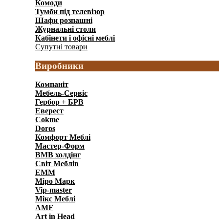
Комоди
(597)
Тумби під телевізор
(146)
Шафи розпашні
(1241)
Журнальні столи
(91)
Кабінети і офісні меблі
(328)
Супутні товари
(65)
Виробники
Компаніт
Мебель-Сервіс
Гербор + БРВ
Еверест
Cokme
Doros
Комфорт Меблi
Мастер-Форм
ВМВ холдінг
Світ Меблів
ЕММ
Міро Марк
Vip-master
Мікс Меблі
AMF
Art in Head