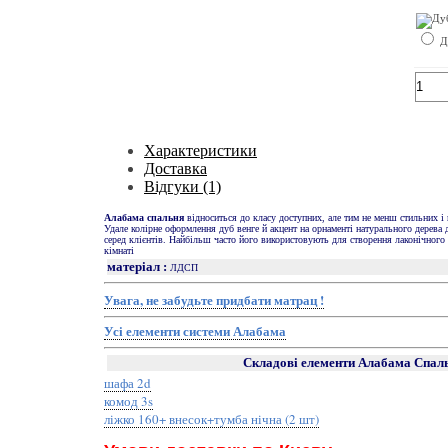
Д
Характеристики
Доставка
Відгуки (1)
Алабама спальня
відноситься до класу доступних, але тим не менш стильних і
Удале колірне оформлення дуб венге й акцент на орнаменті натурального дерева
серед клієнтів. Найбільш часто його використовують для створення лаконічного 
кімнаті
матеріал :
ЛДСП
Увага, не забудьте придбати матрац !
Усі елементи системи Алабама
Складові елементи Алабама Спал
шафа 2d
комод 3s
ліжко 160+ внесок+тумба нічна (2 шт)