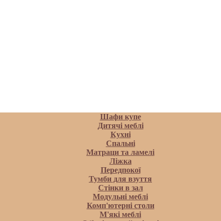
Шафи купе
Дитячі меблі
Кухні
Спальні
Матраци та ламелi
Ліжка
Передпокої
Тумби для взуття
Стінки в зал
Модульні меблі
Комп'ютерні столи
М'які меблі