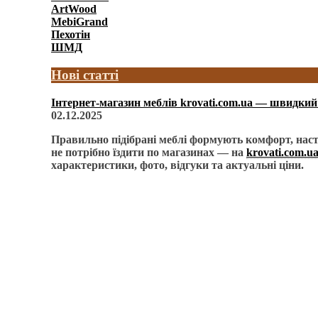
ArtWood
MebiGrand
Пехотін
ШМД
Нові статті
Інтернет-магазин меблів krovati.com.ua — швидкий 
02.12.2025
Правильно підібрані меблі формують комфорт, наст
не потрібно їздити по магазинах — на
krovati.com.u
характеристики, фото, відгуки та актуальні ціни.