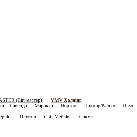
ASTER (Віп-мастер)
VMV Холдінг
(18)
(181)
та
Лавенда
Марокко
Нортон
Палмор/Palmor
Памп
(4)
(16)
(11)
(21)
(10)
(
ервіс
Пєхотін
Світ Меблів
Сокме
(346)
(15)
(203)
(139)