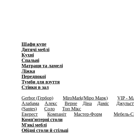
Шафи купе
(596)
Дитячі меблі
(278)
Кухні
(3871)
Спальні
(1038)
Матраци та ламелi
(40)
Ліжка
(636)
Передпокої
(450)
Тумби для взуття
(158)
Стінки в зал
(697)
Модульні меблі
(2956)
Gerbor (Гербор)
MiroMark(Міро Марк)
VIP - M
(345)
(408)
Алабама
Алекс
Верне
Діна
Даміс
Джульєт
(3)
(12)
(8)
(5)
(12)
(Santes)
Соло
Топ Мікс
(11)
(26)
(12)
Еверест
Компаніт
Мастер-Форм
Мебель-С
(119)
(62)
(1120)
Комп'ютерні столи
(192)
М'які меблі
(141)
Обідні столи й стільці
(159)