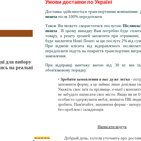
Умови доставки по Україні
Доставка здійснюється транспортними компаніями:
пошта
після 100% передоплати.
Також Ви можете скористатися послугою
Післяпл
пошта
. В цьому випадку Вам потрібно буде сплат
товару, а решту грошей заплатити при отриманні,
буде заплатити Новії Пошті за цю послугу 2% від сум
При відмові клієнта від відправленого післяпл
передоплати підуть на покриття транспортних витра
замовлення.
ні для вибору
При відправці вантажу вагою від 30 кг. він пі
ись на реальні
обов'язковому порядку.
•
Зробити замовлення в нас дуже легко
- пот
заповнити форму, а це займає лише декілька хв
Укажіть своє ім'я та прізвище, e-mail і контак
не забудьте написати своє місто. Якщо ви не б
особисто одержувати меблі, впишіть ПІБ люди
зробить. Пам'ятайте, заповнена форма - запор
без проблем і складнощів.
Написати відгук
Добрый день, хотели уточнить про доставк