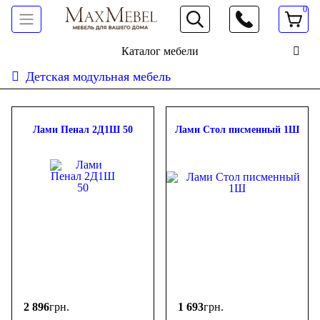
0
066 472 19 61
Каталог мебели
Детская модульная мебель
Сортировать:
дешевле
дороже
новинки
популярность
ФИЛЬТР
Лами Пенал 2Д1Ш 50
Лами Стол писменный 1Ш
Цена
-
грн.
2 896
грн.
1 693
грн.