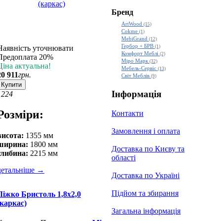
Бренд
ArtWood
(15)
Cokme
(1)
MebiGrand
(12)
Гербор + БРВ
Наявність уточнювати
(1)
Комфорт Меблi
(2)
Предоплата 20%
Міро Марк
(32)
Ціна актуальна!
Мебель-Сервіс
(13)
20 911
грн.
Світ Меблів
(9)
Купити
Інформація
12
24
Розміри:
Контакти
Замовлення і оплата
висота:
1355 мм
ширина:
1800 мм
Доставка по Києву та
глибина:
2215 мм
області
детальніше
→
Доставка по Україні
Підйом та збирання
Ліжко Бристоль 1,8х2,0
(каркас)
Загальна інформація