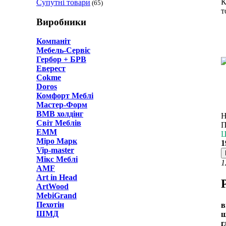
К
Супутні товари
(65)
т
Виробники
Компаніт
Мебель-Сервіс
Гербор + БРВ
Еверест
Cokme
Doros
Комфорт Меблi
Мастер-Форм
ВМВ холдінг
Н
Світ Меблів
П
ЕММ
Ц
Міро Марк
1
Vip-master
Мікс Меблі
1
AMF
Art in Head
ArtWood
MebiGrand
Пехотін
в
ШМД
ш
г