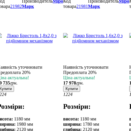
од
Производитель
Міро
Код
Производитель
Міро
овара
21982
Марк
товара
21981
Марк
аявність уточнювати
Наявність уточнювати
редоплата 20%
Предоплата 20%
іна актуальна!
Ціна актуальна!
9 735
грн.
17 978
грн.
Купити
Купити
2
24
12
24
Розміри:
Розміри:
исота:
1180 мм
висота:
1180 мм
ирина:
1980 мм
ширина:
1780 мм
либина:
2120 мм
глибина:
2120 мм