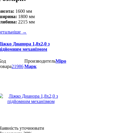
висота:
1600 мм
ширина:
1800 мм
глибина:
2215 мм
детальніше
→
Ліжко Дианора 1,8х2,0 з
підйомним механізмом
Код
Производитель
Міро
товара
21986
Марк
Наявність уточнювати