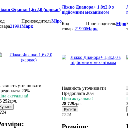
Ліжко Дианора+ 1,8х2,0 з
іжко Франко 1,6х2,0 (каркас)
підйомним механізмом
од
Производитель
Міро
Код
Производитель
Міро
овара
21991
Марк
товара
21990
Марк
аявність уточнювати
Наявність уточнювати
редоплата 20%
Предоплата 20%
іна актуальна!
Ціна актуальна!
6 252
грн.
28 729
грн.
Купити
Купити
2
24
12
24
Розміри:
Розміри: