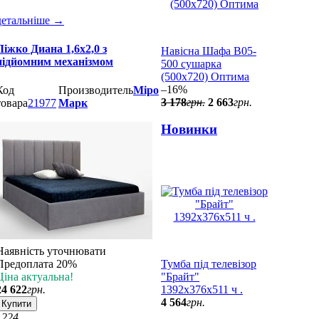
детальніше
→
Ліжко Диана 1,6х2,0 з
Навісна Шафа В05-
підйомним механізмом
500 сушарка
(500x720) Оптима
–16%
Код
Производитель
Міро
3 178
грн.
2 663
грн.
товара
21977
Марк
Новинки
Наявність уточнювати
Предоплата 20%
Тумба під телевізор
Ціна актуальна!
"Брайт"
24 622
грн.
1392х376х511 ч .
4 564
грн.
Купити
12
24