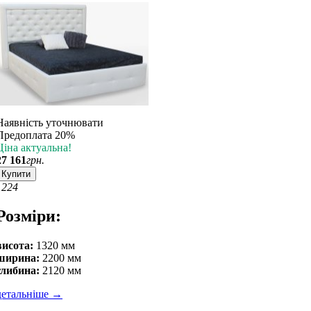
Наявність уточнювати
Предоплата 20%
Ціна актуальна!
27 161
грн.
Купити
12
24
Розміри:
висота:
1320 мм
ширина:
2200 мм
глибина:
2120 мм
детальніше
→