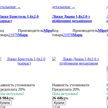
етальніше
→
детальніше
→
іжко Бристоль 1,6х2,0
Ліжко Диана 1,8х2,0 з
каркас)
підйомним механізмом
од
Производитель
Міро
Код
Производитель
Міро
овара
21979
Марк
товара
21978
Марк
аявність уточнювати
Наявність уточнювати
редоплата 20%
Предоплата 20%
іна актуальна!
Ціна актуальна!
4 984
грн.
26 446
грн.
Купити
Купити
2
24
12
24