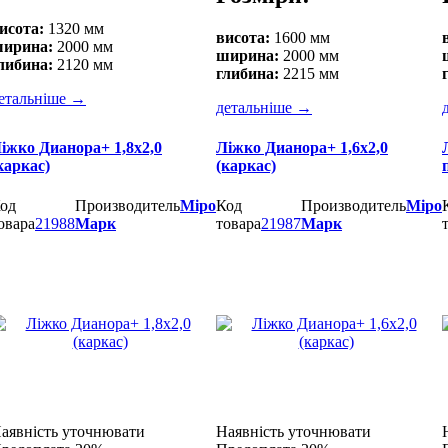
исота:
1320 мм
висота:
1600 мм
ирина:
2000 мм
ширина:
2000 мм
либина:
2120 мм
глибина:
2215 мм
етальніше
→
детальніше
→
іжко Дианора+ 1,8х2,0
Ліжко Дианора+ 1,6х2,0
каркас)
(каркас)
од
Производитель
Міро
Код
Производитель
Міро
овара
21988
Марк
товара
21987
Марк
аявність уточнювати
Наявність уточнювати