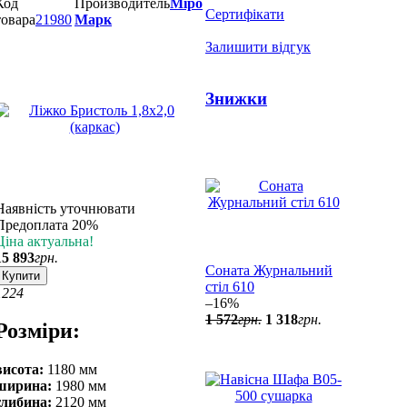
Код
Производитель
Міро
Сертифікати
товара
21980
Марк
Залишити відгук
Знижки
Наявність уточнювати
Предоплата 20%
Ціна актуальна!
15 893
грн.
Соната Журнальний
Купити
стіл 610
12
24
–16%
1 572
грн.
1 318
грн.
Розміри:
висота:
1180 мм
ширина:
1980 мм
глибина:
2120 мм