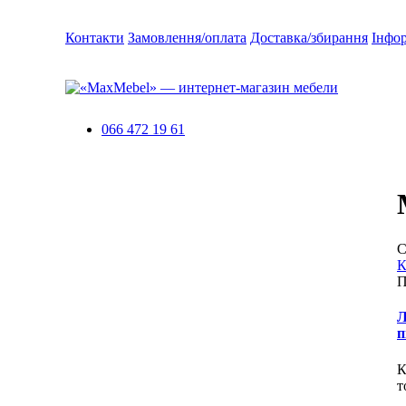
Контакти
Замовлення/оплата
Доставка/збирання
Інфо
066 472 19 61
С
К
П
Л
п
К
т