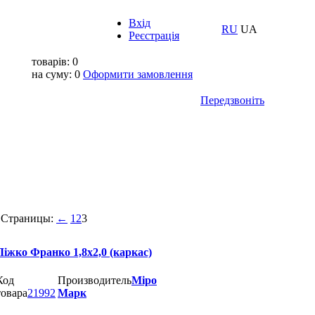
Вхід
RU
UA
Реєстрація
товарів:
0
на суму:
0
Оформити замовлення
Передзвоніть
Страницы:
←
1
2
3
Ліжко Франко 1,8х2,0 (каркас)
Код
Производитель
Міро
товара
21992
Марк