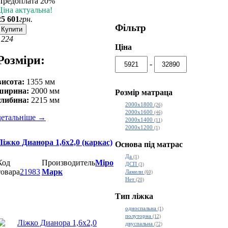
Предоплата 20%
Ціна актуальна!
25 601
грн.
Фільтр
Купити
12
24
Ціна
Розміри:
-
висота:
1355 мм
ширина:
2000 мм
Розмір матраца
глибина:
2215 мм
2000х1800
(26)
2000х1600
(46)
детальніше
→
2000х1400
(11)
2000х1200
(1)
Ліжко Дианора 1,6х2,0 (каркас)
Основа під матрас
Да
(1)
Код
Производитель
Міро
ДСП
(3)
товара
21983
Марк
Ламели
(60)
Нет
(20)
Тип ліжка
односпальна
(1)
полуторна
(12)
двуспальна
(72)