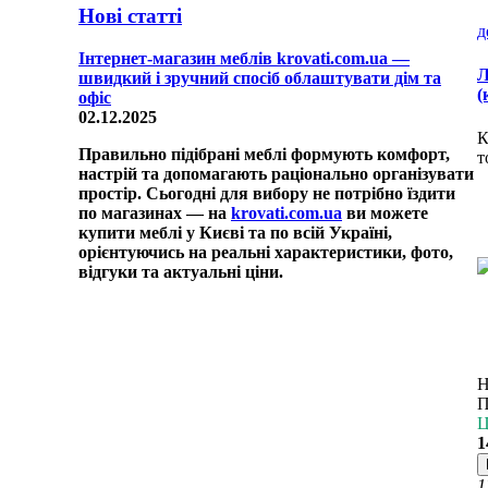
Нові статті
д
Інтернет-магазин меблів krovati.com.ua —
Л
швидкий і зручний спосіб облаштувати дім та
(
офіс
02.12.2025
К
Правильно підібрані меблі формують комфорт,
т
настрій та допомагають раціонально організувати
простір. Сьогодні для вибору не потрібно їздити
по магазинах — на
krovati.com.ua
ви можете
купити меблі у Києві та по всій Україні,
орієнтуючись на реальні характеристики, фото,
відгуки та актуальні ціни.
Н
П
Ц
1
1