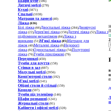
Шафи купе
(596)
Дитячі меблі
(278)
Кухні
(3871)
Спальні
(1038)
Матраци та ламелi
(40)
Ліжка
(636)
Н
Білі ліжка
Двоспальні ліжка
Двоярусні
(66)
(284)
П
ліжка
Дерев'яні ліжка
Дитячі ліжка
Ліжка з
(22)
(156)
(52)
Ц
підйомним механізмом
Ліжка з
(84)
2
ящиками
М'які ліжка
Матраци для
(51)
(85)
ліжок
Металеві ліжка
Недорогі
(40)
(0)
1
ліжка
Односпальні ліжка
Полуторні
(92)
(74)
ліжка
Тумби приліжкові
(76)
(79)
Передпокої
(450)
Тумби для взуття
(158)
Стінки в зал
(697)
в
Модульні меблі
(2956)
ш
Комп'ютерні столи
(192)
г
М'які меблі
(141)
Обідні столи й стільці
(159)
д
Комоди
(597)
Тумби під телевізор
(146)
Л
Шафи розпашні
(1241)
п
Журнальні столи
(91)
Кабінети і офісні меблі
(328)