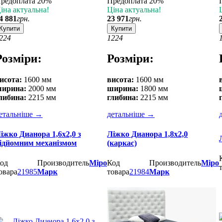
редоплата 20%
Предоплата 20%
іна актуальна!
Ціна актуальна!
4 881
грн.
23 971
грн.
Купити
Купити
2
24
12
24
Розміри:
Розміри:
исота:
1600 мм
висота:
1600 мм
ирина:
2000 мм
ширина:
1800 мм
либина:
2215 мм
глибина:
2215 мм
етальніше
→
детальніше
→
іжко Дианора 1,6х2,0 з
Ліжко Дианора 1,8х2,0
ідйомним механізмом
(каркас)
од
Производитель
Міро
Код
Производитель
Міро
овара
21985
Марк
товара
21984
Марк