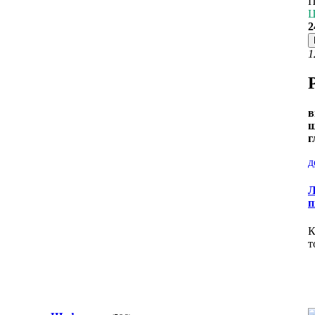
П
Ц
2
1
в
ш
г
д
Л
п
К
т