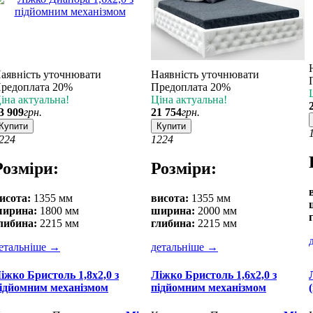
аявність уточнювати
Наявність уточнювати
редоплата 20%
Предоплата 20%
іна актуальна!
Ціна актуальна!
3 909
грн.
21 754
грн.
Купити
Купити
2
24
12
24
Розміри:
Розміри:
исота:
1355 мм
висота:
1355 мм
ирина:
1800 мм
ширина:
2000 мм
либина:
2215 мм
глибина:
2215 мм
етальніше
→
детальніше
→
іжко Бристоль 1,8х2,0 з
Ліжко Бристоль 1,6х2,0 з
ідйомним механізмом
підйомним механізмом