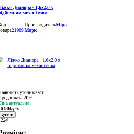
Ліжко Дианора+ 1,6х2,0 з
підйомним механізмом
Код
Производитель
Міро
товара
21989
Марк
Наявність уточнювати
Предоплата 20%
Ціна актуальна!
26 904
грн.
Купити
12
24
Розміри: