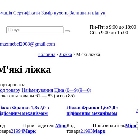
рмація
Сертифікати
Замір кухонь
Залишити відгук
Пн-Пт:
з 9:00 до 18:00
Cб:
з 9:00 до 15:00
maxmebel2008@gmail.com
Головна
›
Ліжка
›
М'які ліжка
М'які ліжка
ортировать:
од товару
Найменування
Ціна (0—9)
(9—0)
оказаны товары
61 —
85
(всего
85
)
іжко Франко 1,8х2,0 з
Ліжко Франко 1,6х2,0 з
ідйомним механізмом
підйомним механізмом
од
Производитель
Міро
Код
Производитель
Міро
овара
21994
Марк
товара
21993
Марк