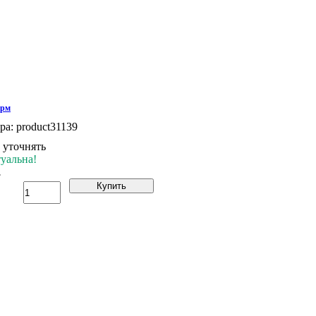
орм
ара:
product31139
 уточнять
уальна!
.
Купить