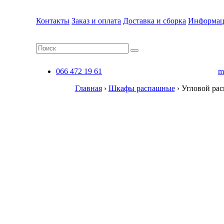
Контакты
Заказ и оплата
Доставка и сборка
Информац
066 472 19 61
m
Главная
›
Шкафы распашные
›
Угловой рас