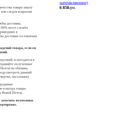
направляющие)
ичества товара заказу
6 858
грн.
 или следов вскрытия
жбы доставки,
 100% несет служба
приведших к
бы доставки составления
ждений товара, если он
нзий.
/хрупкий, и находится в
атривайте полученные
 Почты не обязаны
редусмотреть данный
вертка, пассатижи).
трудники
я осмотра товара.
а Новой Почты.
е заметить возможные
ортировке.