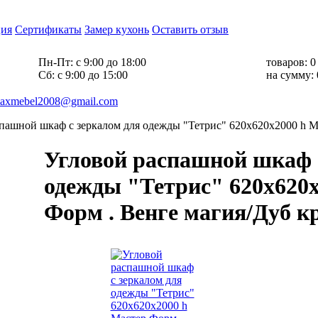
ия
Сертификаты
Замер кухонь
Оставить отзыв
Пн-Пт:
с 9:00 до 18:00
товаров:
0
Cб:
с 9:00 до 15:00
на сумму:
axmebel2008@gmail.com
пашной шкаф с зеркалом для одежды "Тетрис" 620х620х2000 h М
Угловой распашной шкаф 
одежды "Тетрис" 620х620х
Форм . Венге магия/Дуб к