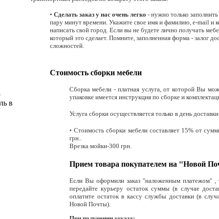
•
Сделать заказ у нас очень легко
- нужно только заполнить
пару минут времени. Укажите свое имя и фамилию, e-mail и 
написать свой город. Если вы не будете лично получать меб
который это сделает. Помните, заполненная форма - залог до
сложностей.
Стоимость сборки мебели
Сборка мебели - платная услуга, от которой Вы мож
о
упаковке имеется инструкция по сборке и комплектац
ль в
Услуга сборки осуществляется только в день доставки
• Стоимость сборки мебели составляет 15% от суммы
грн..
Врезка мойки-300 грн.
Прием товара покупателем на "Новой По
Если Вы оформили заказ "наложенным платежом" , т
передайте курьеру остаток суммы (в случае доста
оплатите остаток в кассу службы доставки (в случ
Новой Почты).
При получении заказа: