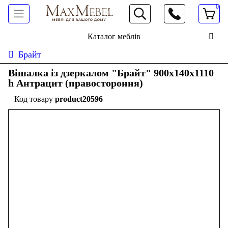
0
066 472 19 61
Каталог меблів
Брайт
Вішалка із дзеркалом "Брайт" 900х140х1110
h Антрацит (правостороння)
product20596