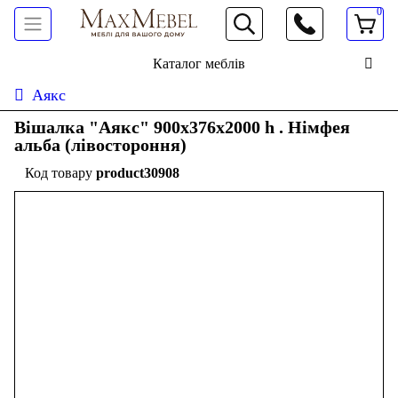
0
066 472 19 61
Каталог меблів
Аякс
Вішалка "Аякс" 900х376х2000 h . Німфея
альба (лівостороння)
product30908