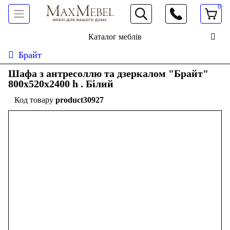
0
066 472 19 61
Каталог меблів
Брайт
Шафа з антресоллю та дзеркалом "Брайт"
800х520х2400 h . Білий
product30927