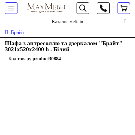
0
066 472 19 61
Каталог меблів
Брайт
Шафа з антресоллю та дзеркалом "Брайт"
3021х520х2400 h . Білий
product30884