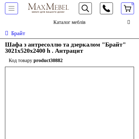
0
066 472 19 61
Каталог меблів
Брайт
Шафа з антресоллю та дзеркалом "Брайт"
3021х520х2400 h . Антрацит
product30882