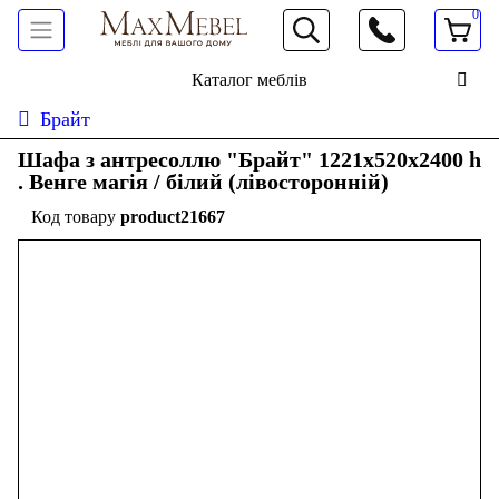
0
066 472 19 61
Каталог меблів
Брайт
Шафа з антресоллю "Брайт" 1221х520х2400 h
. Венге магія / білий (лівосторонній)
product21667