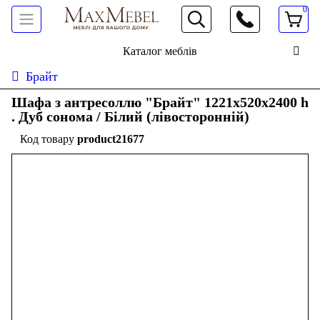
0
066 472 19 61
Каталог меблів
Брайт
Шафа з антресоллю "Брайт" 1221х520х2400 h
. Дуб сонома / Білий (лівосторонній)
product21677