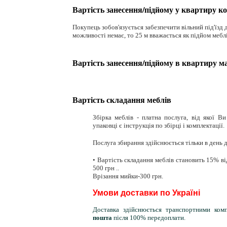
Вартість занесення/підйому у квартиру к
Покупець зобов'язується забезпечити вільний під'їзд д
можливості немає, то 25 м вважається як підйом мебл
Вартість занесення/підйому в квартиру м
Вартість складання меблів
Збірка меблів - платна послуга, від якої В
упаковці є інструкція по збірці і комплектації
.
Послуга збирання здійснюється тільки в день д
• Вартість складання меблів становить 15% ві
500 грн ..
Врізання мийки-300 грн.
Умови доставки по Україні
Доставка здійснюється транспортними ком
пошта
після 100% передоплати.