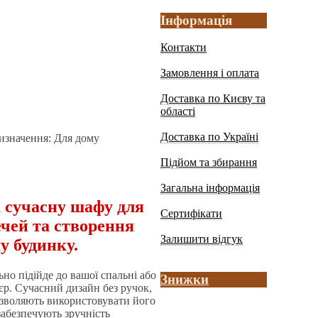
Інформація
Контакти
Замовлення і оплата
Доставка по Києву та
області
Доставка по Україні
ризначення: Для дому
Підйом та збирання
Загальна інформація
 сучасну шафу для
Сертифікати
ечей та створення
Залишити відгук
у будинку.
но підійде до вашої спальні або
Знижки
єр. Сучасний дизайн без ручок,
дозволяють використовувати його
забезпечують зручність