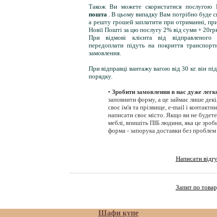
Також Ви можете скористатися послугою
пошта
. В цьому випадку Вам потрібно буде с
а решту грошей заплатити при отриманні, пр
Новії Пошті за цю послугу 2% від суми + 20гр
При відмові клієнта від відправленого
передоплати підуть на покриття транспорт
замовлення.
При відправці вантажу вагою від 30 кг. він пі
порядку.
•
Зробити замовлення в нас дуже легк
заповнити форму, а це займає лише декі
своє ім'я та прізвище, e-mail і контактн
написати своє місто. Якщо ви не будет
меблі, впишіть ПІБ людини, яка це зроб
форма - запорука доставки без проблем 
Написати відг
Запит по това
Шафи купе