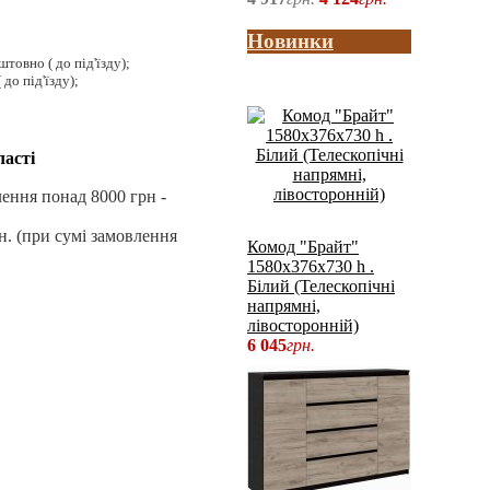
Новинки
товно ( до під'їзду);
 до під'їзду);
ласті
лення понад 8000 грн -
н. (при сумі замовлення
Комод "Брайт"
1580х376х730 h .
Білий (Телескопічні
напрямні,
лівосторонній)
6 045
грн.