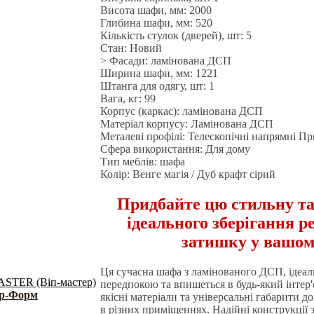
Висота шафи, мм: 2000
Глибина шафи, мм: 520
Кількість стулок (дверей), шт: 5
Стан: Новий
> Фасади: ламінована ДСП
Ширина шафи, мм: 1221
Штанга для одягу, шт: 1
Вага, кг: 99
Корпус (каркас): ламінована ДСП
Матеріал корпусу: Ламінована ДСП
Металеві профілі: Телескопічні напрямні П
Сфера використання: Для дому
Тип меблів: шафа
Колір: Венге магія / Дуб крафт сірий
Придбайте цю стильну та
ідеального зберігання р
затишку у вашом
Ця сучасна шафа з ламінованого ДСП, ідеаль
ASTER (Віп-мастер)
передпокою та впишеться в будь-який інтер'
р-Форм
(1120)
якісні матеріали та універсальні габарити 
в різних приміщеннях. Надійні конструкції 