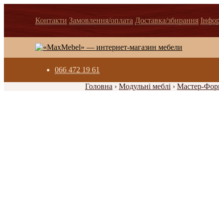
Контакти
Замовлення/оплата
Доставка/збирання
Інфо
066 472 19 61
Головна
›
Модульні меблі
›
Мастер-Фор