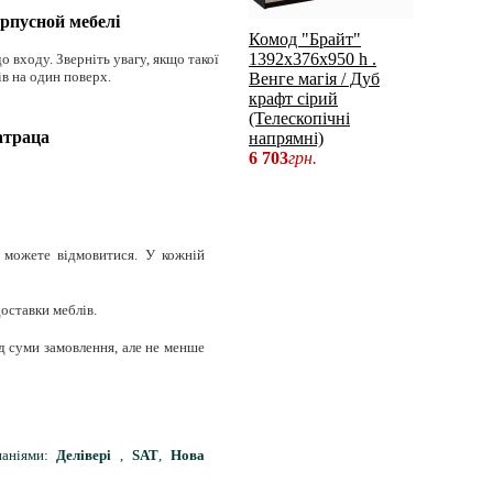
орпусной мебелі
Комод "Брайт"
1392х376х950 h .
о входу. Зверніть увагу, якщо такої
ів на один поверх.
Венге магія / Дуб
крафт сірий
(Телескопічні
атраца
напрямні)
6 703
грн.
и можете відмовитися. У кожній
оставки меблів.
д суми замовлення, але не менше
паніями:
Делівері
,
SAT
,
Нова