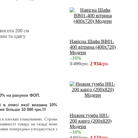
 висота 200 см
зни та одягу
Навісна Шафа ВВ01-
400 вітрина (400x720)
Модерн
–16%
3 499
грн.
2 934
грн.
00% на рахунок ФОП.
 в описі якої вказана 10%
я більше 10 000 грн.!!!
Нижня тумба Н81-
і в плоских упакуваннях. Строки
200 карго (200x820)
наявності товару на складі вони
Модерн
ставки попередньо узгоджується з
–16%
4 917
грн.
4 124
грн.