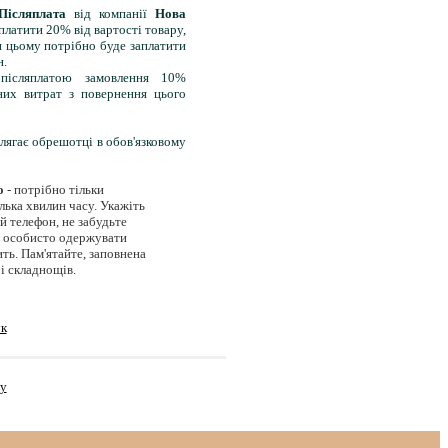
Післяплата
від компанії
Нова
платити 20% від вартості товару,
и цьому потрібно буде заплатити
н.
 післяплатою замовлення 10%
них витрат з повернення цього
длягає обрешотці в обов'язковому
о
- потрібно тільки
лька хвилин часу. Укажіть
ий телефон, не забудьте
е особисто одержувати
ить. Пам'ятайте, заповнена
і складнощів.
ук
ру