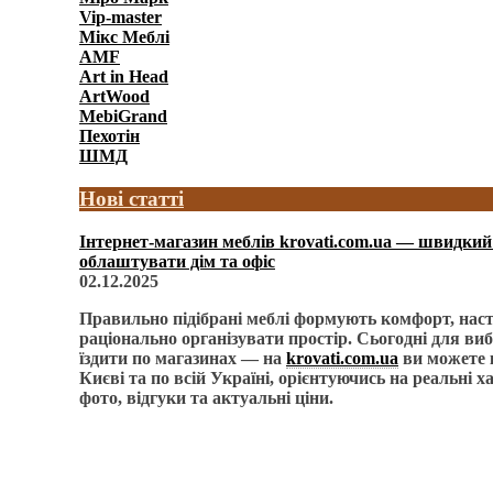
Vip-master
Мікс Меблі
AMF
Art in Head
ArtWood
MebiGrand
Пехотін
ШМД
Нові статті
Інтернет-магазин меблів krovati.com.ua — швидкий 
облаштувати дім та офіс
02.12.2025
Правильно підібрані меблі формують комфорт, нас
раціонально організувати простір. Сьогодні для виб
їздити по магазинах — на
krovati.com.ua
ви можете 
Києві та по всій Україні, орієнтуючись на реальні 
фото, відгуки та актуальні ціни.