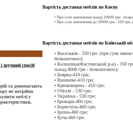
Вартість доставки меблів по Києву
• При сумі замовлення понад 20000 грн - безкош
• При сумі замовлення до 20000 грн - 550 грн. (
Вартість доставки меблів по Київській об
• Васильків - 350 грн. (при сумі замов
безкоштовно);
• Калинівка(Фастовський р-н) - 350 гр
і зручний спосіб
понад 8000 грн - безкоштовно);
• Боярка-410 грн;
• Вишневе-410 грн;
• Крюковщина - 410 грн;
трій та допомагають
• Обухів - 530 грн;
ору не потрібно
• Українка - 530 грн;
купити меблі у
• Бровари-460 грн;
характеристики,
• Бориспіль-460 грн;
• Ірпінь-460 грн;
• Буча-460 грн.