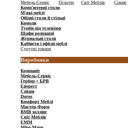
Мебель-Сервіс
Пєхотін
Світ Меблів
Сокме
(346)
(15)
(203)
Комп'ютерні столи
(192)
М'які меблі
(141)
Обідні столи й стільці
(159)
Комоди
(597)
Тумби під телевізор
(146)
Шафи розпашні
(1241)
Журнальні столи
(91)
Кабінети і офісні меблі
(328)
Супутні товари
(65)
Виробники
Компаніт
Мебель-Сервіс
Гербор + БРВ
Еверест
Cokme
Doros
Комфорт Меблi
Мастер-Форм
ВМВ холдінг
Світ Меблів
ЕММ
Міро Марк