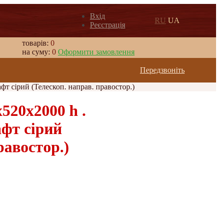
Вхід
RU
UA
Реєстрація
товарів:
0
на суму:
0
Оформити замовлення
Передзвоніть
фт сірий (Телескоп. направ. правостор.)
20х2000 h .
афт сірий
равостор.)