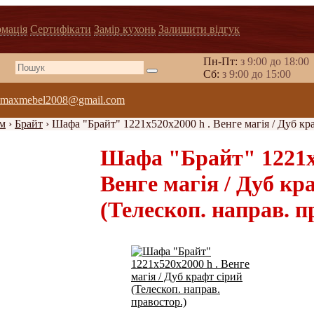
рмація
Сертифікати
Замір кухонь
Залишити відгук
Пн-Пт:
з 9:00 до 18:00
Cб:
з 9:00 до 15:00
maxmebel2008@gmail.com
м
›
Брайт
›
Шафа "Брайт" 1221х520х2000 h . Венге магія / Дуб кра
Шафа "Брайт" 1221х5
Венге магія / Дуб кр
(Телескоп. направ. п