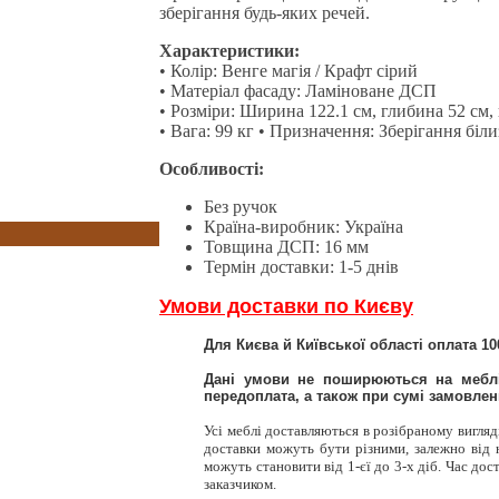
(139)
зберігання будь-яких речей.
Характеристики:
• Колір: Венге магія / Крафт сірий
• Матеріал фасаду: Ламіноване ДСП
• Розміри: Ширина 122.1 см, глибина 52 см,
• Вага: 99 кг • Призначення: Зберігання біли
Особливості:
Без ручок
Країна-виробник: Україна
Товщина ДСП: 16 мм
Термін доставки: 1-5 днів
Умови доставки по Києву
Для Києва й Київської області оплата 1
Дані умови не поширюються на меблі
передоплата, а також при сумі замовленн
Усі меблі доставляються в розібраному вигляд
доставки можуть бути різними, залежно від 
можуть становити від 1-єї до 3-х діб. Час до
заказчиком.