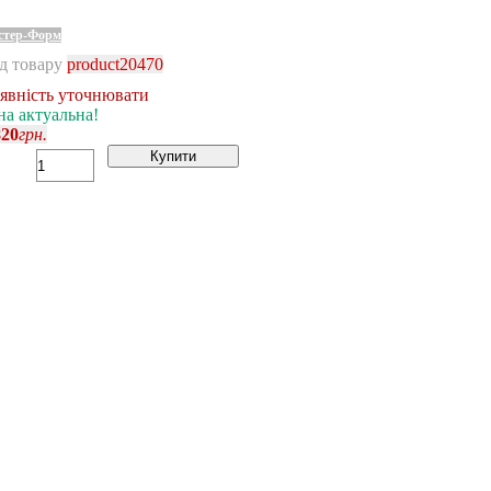
стер-Форм
д товару
product20470
явність уточнювати
на актуальна!
820
грн.
Купити