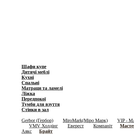
Шафи купе
(596)
Дитячі меблі
(278)
Кухні
(3871)
Спальні
(1038)
Матраци та ламелi
(40)
Ліжка
(636)
Передпокої
(450)
Тумби для взуття
(158)
Стінки в зал
(697)
Модульні меблі
(2956)
Gerbor (Гербор)
MiroMark(Міро Марк)
VIP - M
(345)
(408)
VMV Холдінг
Еверест
Компаніт
Масте
(18)
(181)
(119)
(62)
Аякс
Брайт
(70)
(1050)