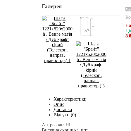
Галерея
Ма
Ко
На
Ці
8 
Характеристики
Опис
Доставка
Відгуки (0)
Антресоль: Ні
Висувна скринька, шт: 1